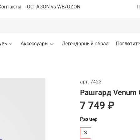
Контакты
OCTAGON vs WB/OZON
П
увь
Аксессуары
Легендарный образ
Поглотите
арт.
7423
Рашгард Venum G-
7 749 ₽
Размер
S