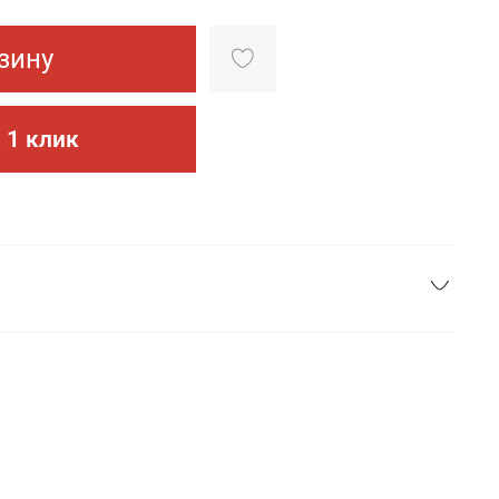
зину
 1 клик