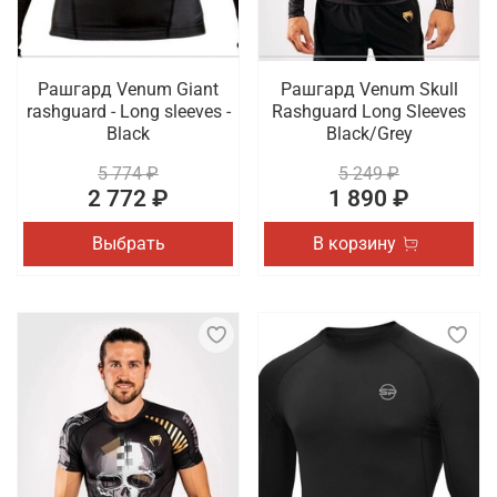
Рашгард Venum Giant
Рашгард Venum Skull
rashguard - Long sleeves -
Rashguard Long Sleeves
Black
Black/Grey
5 774 ₽
5 249 ₽
2 772 ₽
1 890 ₽
Выбрать
В корзину