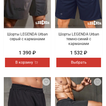
тренировок. Осуществляется оперативная
доставка покупок, оформленных в онлайн режиме,
по Балашихе.
Шорты LEGENDA Urban
Шорты LEGENDA Urban
серый c карманами
темно-синий с
карманами
1 390 ₽
1 532 ₽
В корзину
Выбрать