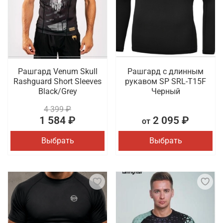
Рашгард Venum Skull
Рашгард с длинным
Rashguard Short Sleeves
рукавом SP SRL-T15F
Black/Grey
Черный
4 399 ₽
1 584 ₽
2 095 ₽
от
Выбрать
Выбрать