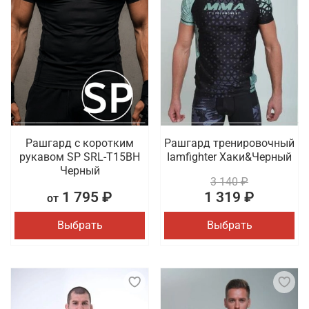
Рашгард с коротким
Рашгард тренировочный
рукавом SP SRL-T15BH
Iamfighter Хаки&Черный
Черный
3 140 ₽
1 795 ₽
1 319 ₽
от
Выбрать
Выбрать