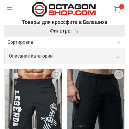
Товары для кроссфита в Балашихе
Фильтры
Описание категории
Профессиональные товары для
кроссфита
Кроссфит требует применения разнообразного
спортивного инвентаря, так как тренировки
включают элементы силовой, кардио нагрузки и
гимнастики. Чтобы занятия были комфортными и
продуктивными, необходимо подобрать
подходящую одежду для спорта, а также не