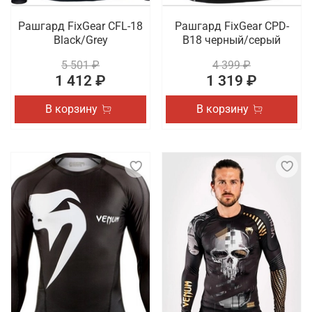
Рашгард FixGear CFL-18
Рашгард FixGear CPD-
Black/Grey
B18 черный/серый
5 501 ₽
4 399 ₽
1 412 ₽
1 319 ₽
В корзину
В корзину