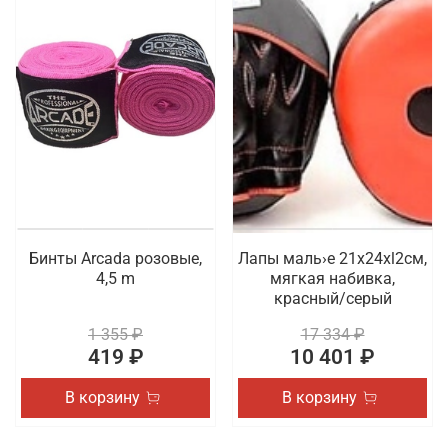
Бинты Arcada розовые,
Лапы маль›е 21x24xl2cм,
4,5 m
мягкая набивка,
красный/серый
1 355 ₽
17 334 ₽
419 ₽
10 401 ₽
В корзину
В корзину