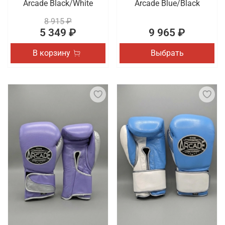
Arcade Black/White
Arcade Blue/Black
8 915 ₽
5 349 ₽
9 965 ₽
В корзину
Выбрать