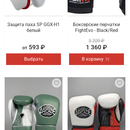
Защита паха SP GGX-H1
Боксерские перчатки
белый
FightEvo - Black/Red
3 209 ₽
593 ₽
1 360 ₽
от
Выбрать
В корзину