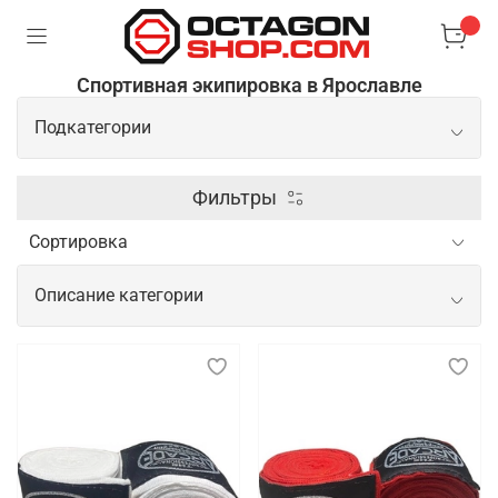
Спортивная экипировка в Ярославле
Подкатегории
Перчатки
Фильтры
Защита
Описание категории
Лапы
Спортивная экипировка для
тренировок, показательных
выступлений и соревнований
Спортивная экипировка играет важнейшую роль в
обеспечении безопасности, комфорта и