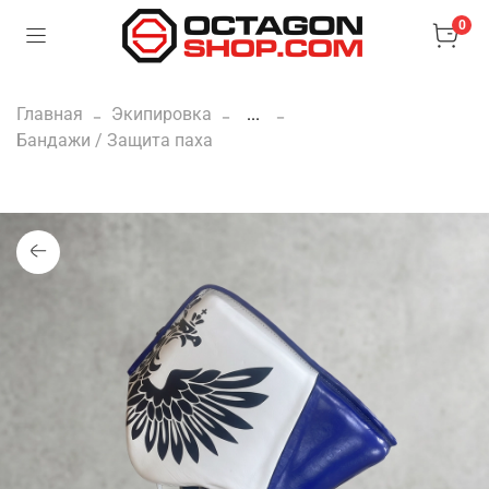
0
Главная
Экипировка
...
Бандажи / Защита паха