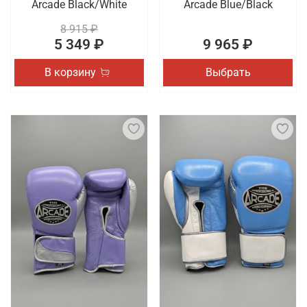
Arcade Black/White
Arcade Blue/Black
8 915 ₽
5 349 ₽
9 965 ₽
В корзину
Выбрать