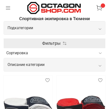
Спортивная экипировка в Тюмени
Подкатегории
Перчатки
Фильтры
Защита
Описание категории
Лапы
Спортивная экипировка для
тренировок, показательных
выступлений и соревнований
Спортивная экипировка играет важнейшую роль в
обеспечении безопасности, комфорта и