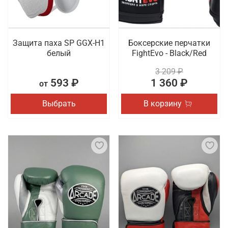
Защита паха SP GGX-H1
Боксерские перчатки
белый
FightEvo - Black/Red
3 209 ₽
593 ₽
1 360 ₽
от
Выбрать
В корзину