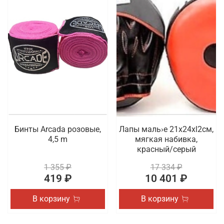
Бинты Arcada розовые,
Лапы маль›е 21x24xl2cм,
4,5 m
мягкая набивка,
красный/серый
1 355 ₽
17 334 ₽
419 ₽
10 401 ₽
В корзину
В корзину