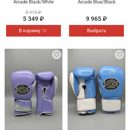
Arcade Black/White
Arcade Blue/Black
8 915 ₽
5 349 ₽
9 965 ₽
В корзину
Выбрать