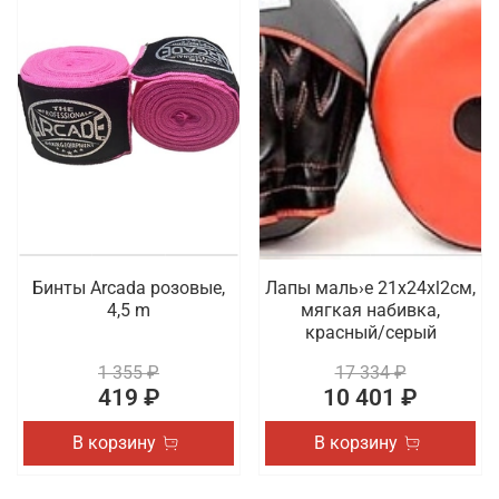
Бинты Arcada розовые,
Лапы маль›е 21x24xl2cм,
4,5 m
мягкая набивка,
красный/серый
1 355 ₽
17 334 ₽
419 ₽
10 401 ₽
В корзину
В корзину