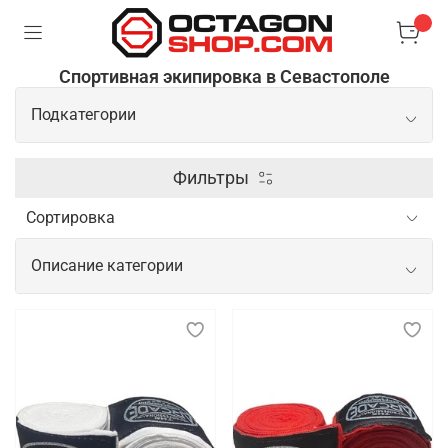
Спортивная экипировка в Севастополе
Подкатегории
Перчатки
Фильтры
Защита
Описание категории
Лапы
Спортивная экипировка для
тренировок, показательных
выступлений и соревнований
Спортивная экипировка играет важнейшую роль в
обеспечении безопасности, комфорта и