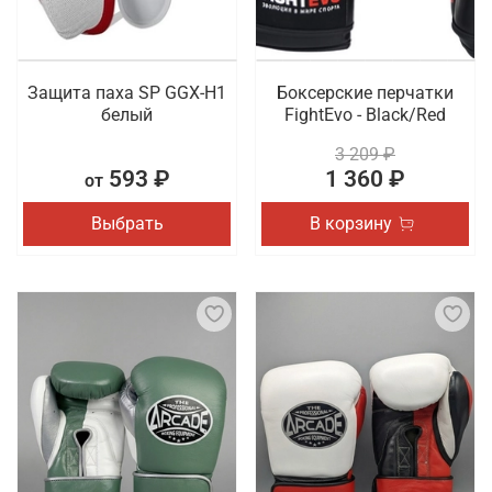
Защита паха SP GGX-H1
Боксерские перчатки
белый
FightEvo - Black/Red
3 209 ₽
593 ₽
1 360 ₽
от
Выбрать
В корзину