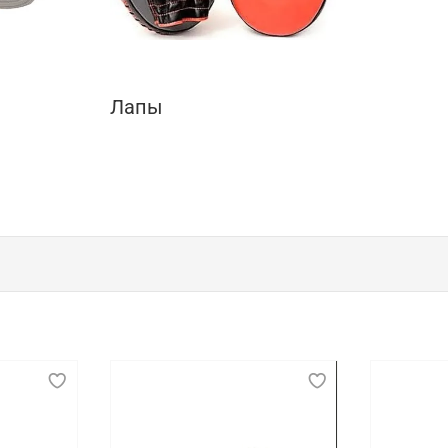
Лапы
к, показательных выступлений и соревнова
беспечении безопасности, комфорта и эффективности спо
ой, позволять свободно выполнять различные движения 
 способствует длительному и продуктивному тренировочн