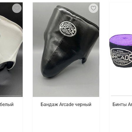
 белый
Бандаж Arcade черный
Бинты A