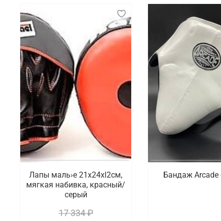
Лапы маль›е 21x24xl2cм,
Бандаж Arcade
мягкая набивка, красный/
серый
17 334 ₽