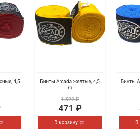
ортивной экипировки, которая пригодится во время любит
подобрать для себя защитный бандаж, защиту голеностопа 
ровку для спорта с удобной доставкой в Пе
ной цене купить экипировку для ММА, единоборств, бокса 
чинающих, так и у профессиональных спортсменов. Быстра
сные, 4,5
Бинты Arcada желтые, 4,5
Бинты A
m
1 522 ₽
₽
471 ₽
В корзину
В