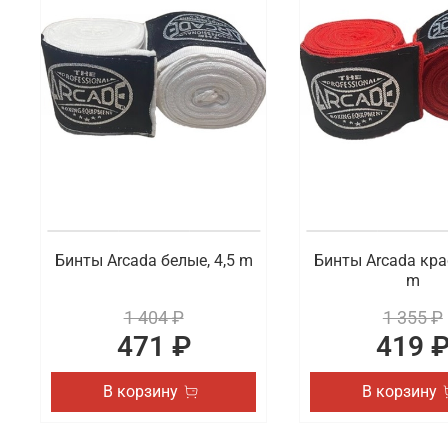
Что мы предлагаем на выбор
В ассортименте доступны на выбор разные виды сп
представлены бинты и перчатки. Также вы можете 
актуальные товары.
Где заказать профессиональную экипи
В интернет-магазине Octagon Shop можно по отлич
высшего качества, которые востребованы как у на
Петрозаводску и другим городам России.
Бинты Arcada белые, 4,5 m
Бинты Arcada кра
m
1 404 ₽
1 355 ₽
471 ₽
419 
В корзину
В корзину