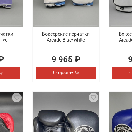
рчатки
Боксерские перчатки
Боксе
ilver
Arcade Blue/white
Arcad
₽
9 965 ₽
В корзину
В