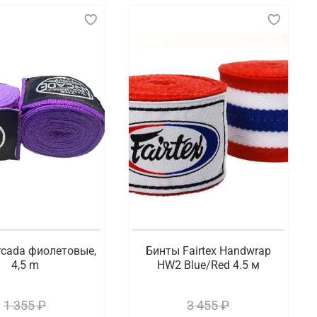
rcada фиолетовые,
Бинты Fairtex Handwrap
4,5 m
HW2 Blue/Red 4.5 м
1 355 ₽
3 455 ₽