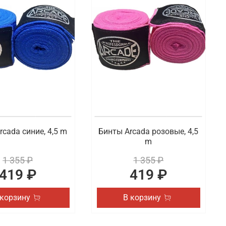
ельского или профессионального спорта. В наличии
и паха. В наличии боксерские капы и другие
трозаводске
и других видов спорта. Готовы предложить товары
я и удобная доставка заказанных товаров по
rcada синие, 4,5 m
Бинты Arcada розовые, 4,5
m
1 355 ₽
1 355 ₽
419 ₽
419 ₽
 корзину
В корзину