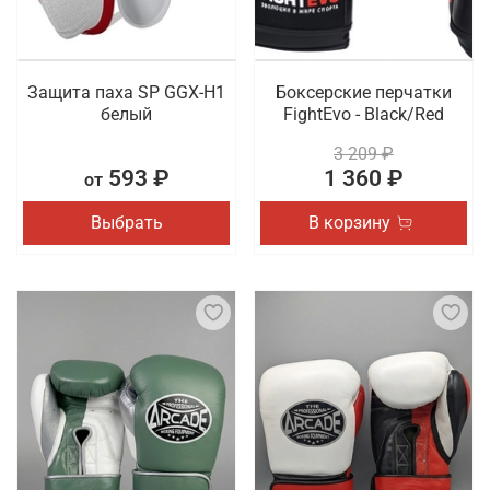
Защита паха SP GGX-H1
Боксерские перчатки
белый
FightEvo - Black/Red
3 209 ₽
593 ₽
1 360 ₽
от
Выбрать
В корзину