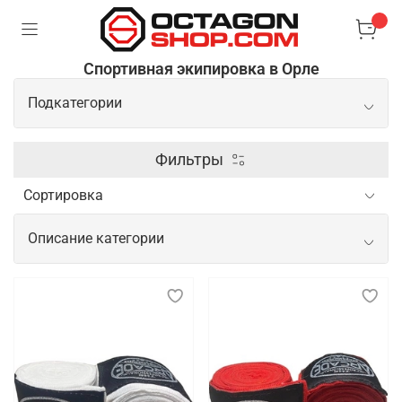
Спортивная экипировка в Орле
Подкатегории
Перчатки
Фильтры
Защита
Описание категории
Лапы
Спортивная экипировка для
тренировок, показательных
выступлений и соревнований
Спортивная экипировка играет важнейшую роль в
обеспечении безопасности, комфорта и