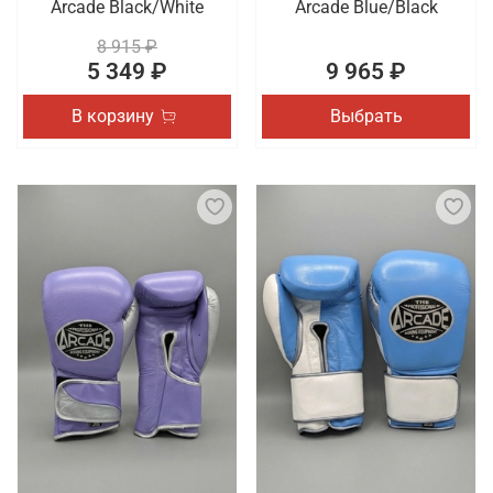
Arcade Black/White
Arcade Blue/Black
8 915 ₽
5 349 ₽
9 965 ₽
В корзину
Выбрать