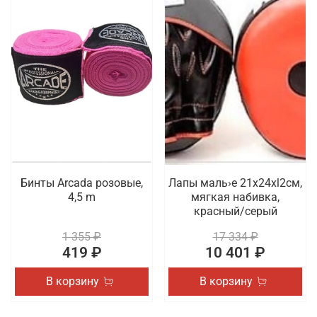
Бинты Arcada розовые,
Лапы маль›е 21x24xl2cм,
4,5 m
мягкая набивка,
красный/серый
1 355 ₽
17 334 ₽
419 ₽
10 401 ₽
В корзину
В корзину