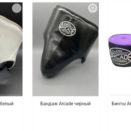
 белый
Бандаж Arcade черный
Бинты A