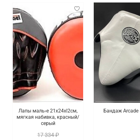
Лапы маль›е 21x24xl2cм,
Бандаж Arcade
мягкая набивка, красный/
серый
17 334 ₽