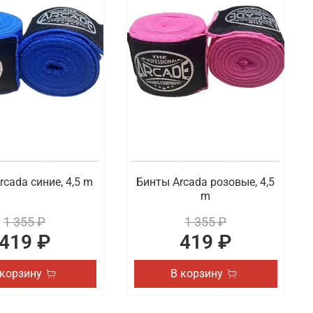
ельского или профессионального спорта. В наличии
и паха. В наличии боксерские капы и другие
асноярске
и других видов спорта. Готовы предложить товары
я и удобная доставка заказанных товаров по
rcada синие, 4,5 m
Бинты Arcada розовые, 4,5
m
1 355 ₽
1 355 ₽
419 ₽
419 ₽
 корзину
В корзину