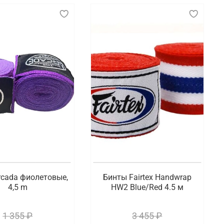
rcada фиолетовые,
Бинты Fairtex Handwrap
4,5 m
HW2 Blue/Red 4.5 м
1 355 ₽
3 455 ₽