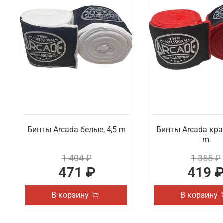
Что мы предлагаем на выбор
В ассортименте доступны на выбор разные виды сп
представлены бинты и перчатки. Также вы можете 
актуальные товары.
Где заказать профессиональную экипи
В интернет-магазине Octagon Shop можно по отлич
высшего качества, которые востребованы как у на
Красноярску и другим городам России.
Бинты Arcada белые, 4,5 m
Бинты Arcada кра
m
1 404 ₽
1 355 ₽
471 ₽
419 
В корзину
В корзину