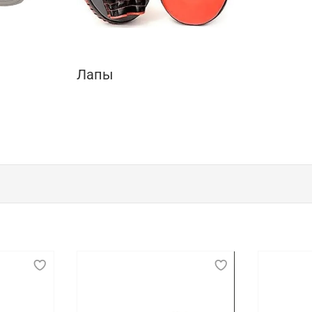
Лапы
к, показательных выступлений и соревнова
беспечении безопасности, комфорта и эффективности спо
ой, позволять свободно выполнять различные движения 
 способствует длительному и продуктивному тренировочн