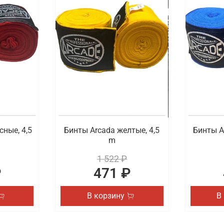
ортивной экипировки, которая пригодится во время любит
подобрать для себя защитный бандаж, защиту голеностопа 
ровку для спорта с удобной доставкой в Кр
ной цене купить экипировку для ММА, единоборств, бокса 
чинающих, так и у профессиональных спортсменов. Быстра
сные, 4,5
Бинты Arcada желтые, 4,5
Бинты A
m
1 522 ₽
₽
471 ₽
В корзину
В