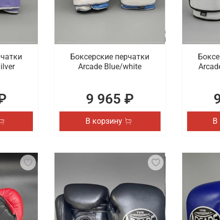
рчатки
Боксерские перчатки
Боксе
ilver
Arcade Blue/white
Arcad
₽
9 965 ₽
В корзину
В