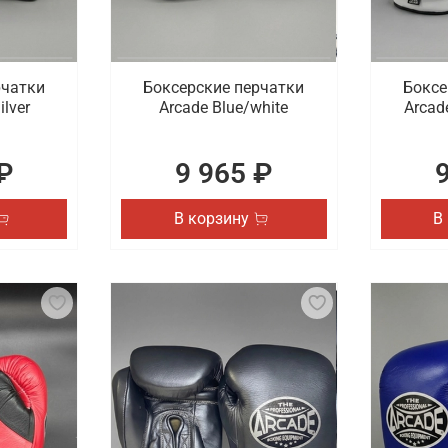
рчатки
Боксерские перчатки
Боксе
ilver
Arcade Blue/white
Arcad
₽
9 965 ₽
В корзину
В