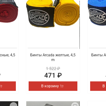
ортивной экипировки, которая пригодится во время любит
подобрать для себя защитный бандаж, защиту голеностопа 
ровку для спорта с удобной доставкой в Ко
ной цене купить экипировку для ММА, единоборств, бокса 
чинающих, так и у профессиональных спортсменов. Быстра
сные, 4,5
Бинты Arcada желтые, 4,5
Бинты A
m
1 522 ₽
₽
471 ₽
В корзину
В