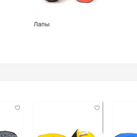
Лапы
к, показательных выступлений и соревнова
беспечении безопасности, комфорта и эффективности спо
ой, позволять свободно выполнять различные движения 
 способствует длительному и продуктивному тренировочн