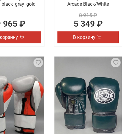
 black_gray_gold
Arcade Black/White
8 915 ₽
9 965 ₽
5 349 ₽
 корзину
В корзину