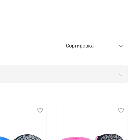
ний
ртсмена. Во время тренировочного процесса она
и техники. Использование качественных защитных
ому циклу.