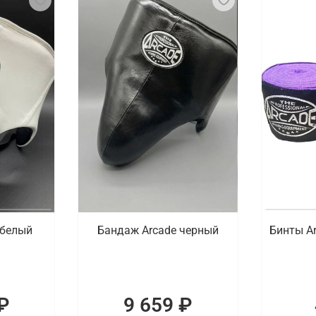
 белый
Бандаж Arcade черный
Бинты A
₽
9 659 ₽