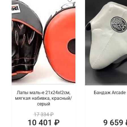
Лапы маль›е 21x24xl2cм,
Бандаж Arcade
мягкая набивка, красный/
серый
17 334 ₽
10 401 ₽
9 659 