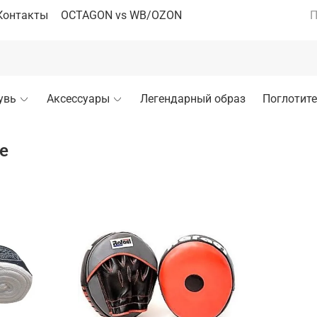
Контакты
OCTAGON vs WB/OZON
П
увь
Аксессуары
Легендарный образ
Поглотите
е