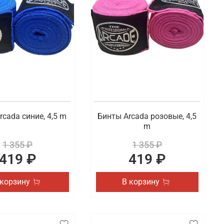
ельского или профессионального спорта. В наличии
и паха. В наличии боксерские капы и другие
строме
и других видов спорта. Готовы предложить товары
я и удобная доставка заказанных товаров по
rcada синие, 4,5 m
Бинты Arcada розовые, 4,5
m
1 355 ₽
1 355 ₽
419 ₽
419 ₽
 корзину
В корзину