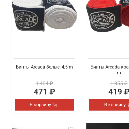
В ассортименте доступны на выбор разные виды сп
представлены бинты и перчатки. Также вы можете 
актуальные товары.
Где заказать профессиональную экипи
В интернет-магазине Octagon Shop можно по отлич
высшего качества, которые востребованы как у на
Костроме и другим городам России.
Бинты Arcada белые, 4,5 m
Бинты Arcada кра
m
1 404 ₽
1 355 ₽
471 ₽
419 
В корзину
В корзину