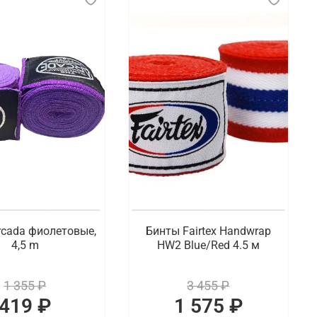
rcada фиолетовые,
Бинты Fairtex Handwrap
4,5 m
HW2 Blue/Red 4.5 м
1 355 ₽
3 455 ₽
419 ₽
1 575 ₽