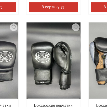
В корзину
В
рчатки
Боксерские перчатки
Боксе