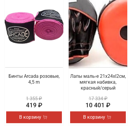
Бинты Arcada розовые,
Лапы маль›е 21x24xl2cм,
4,5 m
мягкая набивка,
красный/серый
1 355 ₽
17 334 ₽
419 ₽
10 401 ₽
В корзину
В корзину