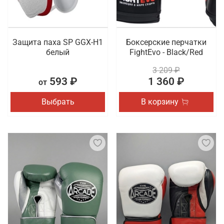
Защита паха SP GGX-H1
Боксерские перчатки
белый
FightEvo - Black/Red
3 209 ₽
593 ₽
1 360 ₽
от
Выбрать
В корзину