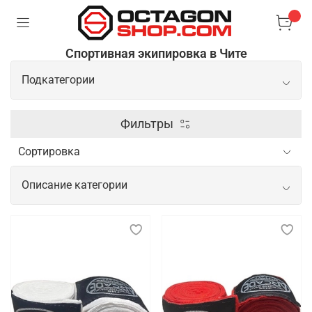
Спортивная экипировка в Чите
Подкатегории
Перчатки
Фильтры
Защита
Описание категории
Лапы
Спортивная экипировка для
тренировок, показательных
выступлений и соревнований
Спортивная экипировка играет важнейшую роль в
обеспечении безопасности, комфорта и