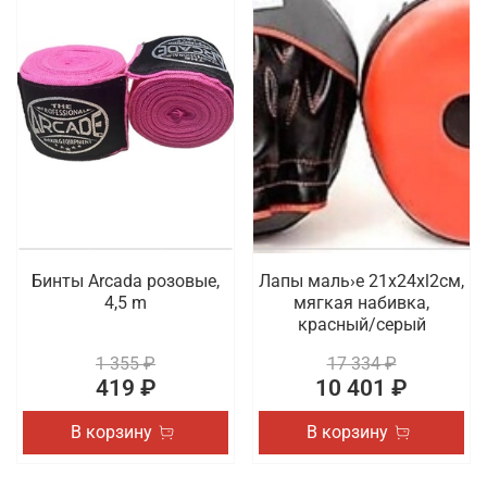
Бинты Arcada розовые,
Лапы маль›е 21x24xl2cм,
4,5 m
мягкая набивка,
красный/серый
1 355 ₽
17 334 ₽
419 ₽
10 401 ₽
В корзину
В корзину