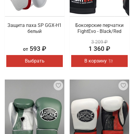
Защита паха SP GGX-H1
Боксерские перчатки
белый
FightEvo - Black/Red
3 209 ₽
593 ₽
1 360 ₽
от
Выбрать
В корзину