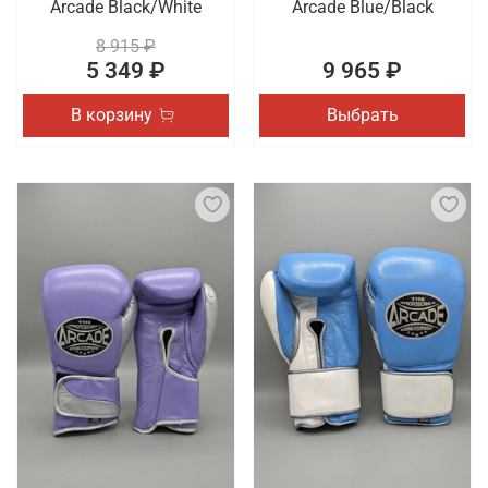
Arcade Black/White
Arcade Blue/Black
8 915 ₽
5 349 ₽
9 965 ₽
В корзину
Выбрать