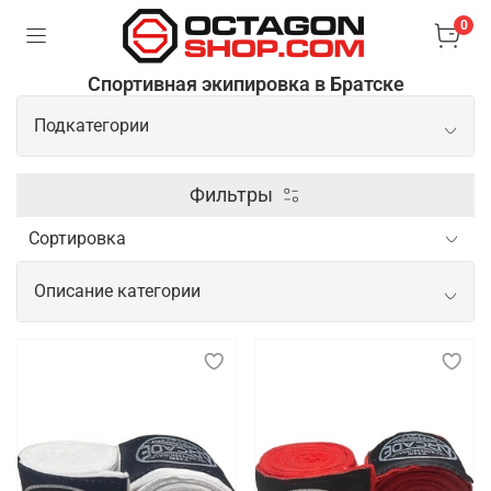
0
Спортивная экипировка в Братске
Подкатегории
Перчатки
Фильтры
Защита
Описание категории
Лапы
Спортивная экипировка для
тренировок, показательных
выступлений и соревнований
Спортивная экипировка играет важнейшую роль в
обеспечении безопасности, комфорта и