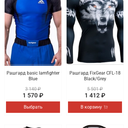
Рашгард basic Iamfighter
Рашгард FixGear CFL-18
Blue
Black/Grey
3 140 ₽
5 501 ₽
1 570 ₽
1 412 ₽
Выбрать
В корзину