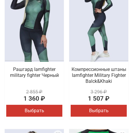
Рашгард Iamfighter
Компрессионные штаны
military fighter Черный
Iamfighter Military Fighter
Balck&Khaki
2 855 ₽
3 296 ₽
1 360 ₽
1 507 ₽
Выбрать
Выбрать