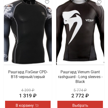
Рашгард FixGear CPD-
Рашгард Venum Giant
B18 черный/серый
rashguard - Long sleeves -
Black
4 399 ₽
5 774 ₽
1 319 ₽
2 772 ₽
В корзину
Выбрать