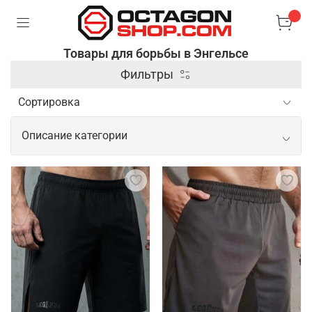
Товары для борьбы в Энгельсе
Фильтры
Описание категории
Профессиональные товары для
борьбы
В борьбе основным элементом экипировки
являются борцовки. Это легкая и прочная обувь,
обеспечивающая хорошее сцепление с покрытием
и поддержку стопы. Также важна спортивная
форма, которая плотно облегает тело и не мешает
движениям. Для защиты спортсменов