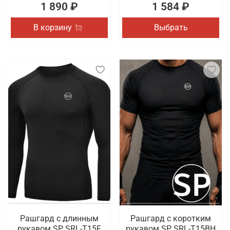
1 890 ₽
1 584 ₽
В корзину
Выбрать
Рашгард с длинным
Рашгард с коротким
рукавом SP SRL-T15F
рукавом SP SRL-T15BH