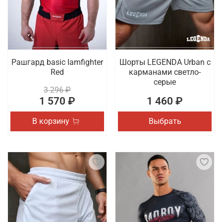
Рашгард basic Iamfighter
Шорты LEGENDA Urban c
Red
карманами светло-
серые
3 296 ₽
1 570 ₽
1 460 ₽
В корзину
Выбрать