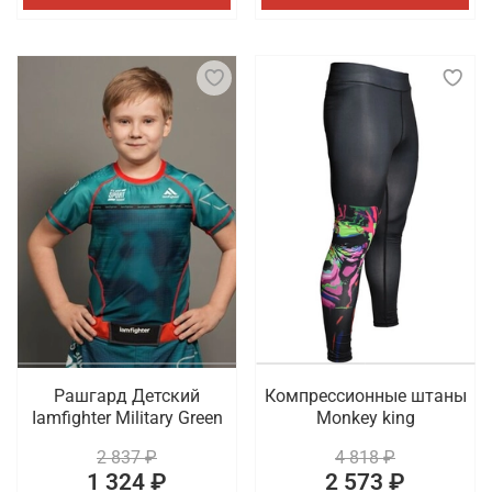
Рашгард Детский
Компрессионные штаны
Iamfighter Military Green
Monkey king
2 837 ₽
4 818 ₽
1 324 ₽
2 573 ₽