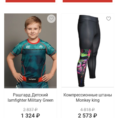
Рашгард Детский
Компрессионные штаны
Iamfighter Military Green
Monkey king
2 837 ₽
4 818 ₽
1 324 ₽
2 573 ₽