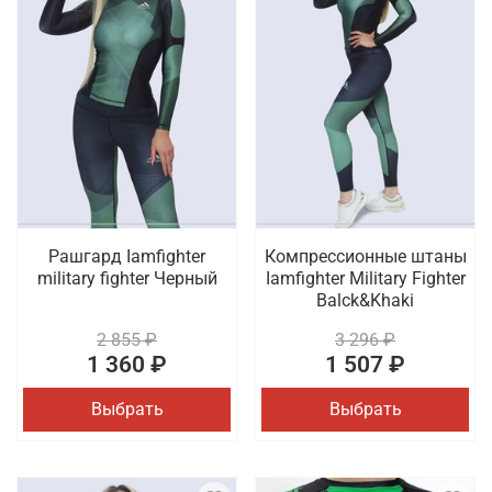
Рашгард Iamfighter
Компрессионные штаны
military fighter Черный
Iamfighter Military Fighter
Balck&Khaki
2 855 ₽
3 296 ₽
1 360 ₽
1 507 ₽
Выбрать
Выбрать