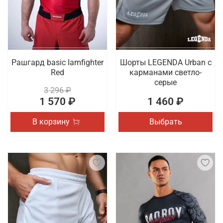
Рашгард basic Iamfighter
Шорты LEGENDA Urban c
Red
карманами светло-
серые
3 296 ₽
1 570 ₽
1 460 ₽
В корзину
Выбрать