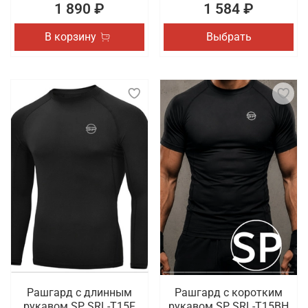
1 890 ₽
1 584 ₽
В корзину
Выбрать
Рашгард с длинным
Рашгард с коротким
рукавом SP SRL-T15F
рукавом SP SRL-T15BH