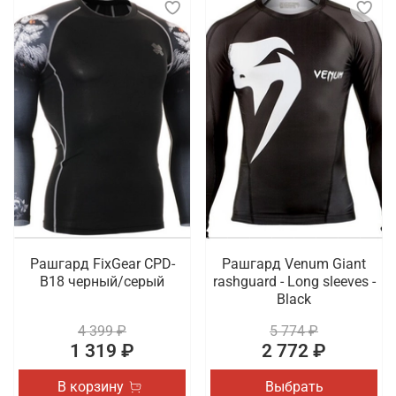
Рашгард FixGear CPD-
Рашгард Venum Giant
B18 черный/серый
rashguard - Long sleeves -
Black
4 399 ₽
5 774 ₽
1 319 ₽
2 772 ₽
В корзину
Выбрать