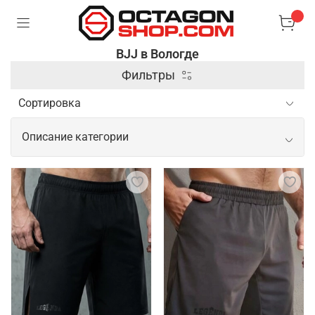
BJJ в Вологде
Фильтры
Описание категории
Профессиональные товары для BJJ
Для занятий бразильским джиу-джитсу важна
специализированная экипировка, которая
обеспечивает комфорт и безопасность во время
тренировок и соревнований. Основным элементом
является кимоно, выполненное из прочного
материала, способного выдерживать интенсивные
захваты и рывки. Также популярны рашгарды и
компрессионные штаны, которые помогают