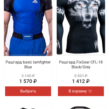
Рашгард basic Iamfighter
Рашгард FixGear CFL-18
Blue
Black/Grey
3 140 ₽
5 501 ₽
1 570 ₽
1 412 ₽
Выбрать
В корзину