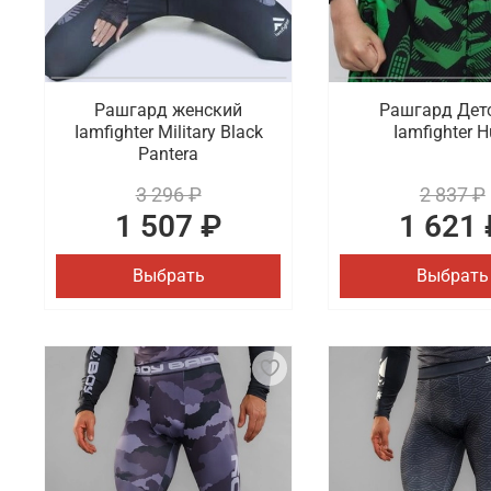
Рашгард женский
Рашгард Дет
Iamfighter Military Black
Iamfighter H
Pantera
3 296 ₽
2 837 ₽
1 507 ₽
1 621 
Выбрать
Выбрать