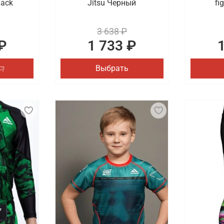
lack
Jitsu Черный
fi
3 638 ₽
₽
1 733 ₽
Выбрать