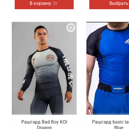
В корзину
Выбрать
Рашгард Bad Boy KOI
Рашгард basic Ia
Dragon
Blue