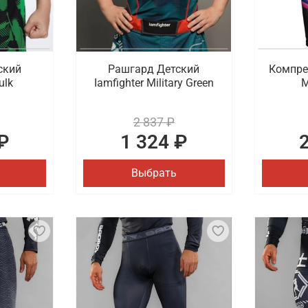
ский
Рашгард Детский
Компре
ulk
Iamfighter Military Green
M
2 837 ₽
₽
1 324 ₽
Выбрать