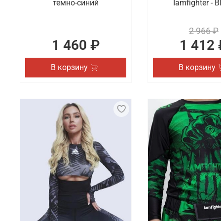
темно-синий
Iamfighter - B
2 966 ₽
1 460 ₽
1 412 
В корзину
В корзину