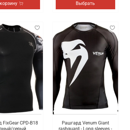
 корзину
Выбрать
 FixGear CPD-B18
Рашгард Venum Giant
рный/серый
rashguard - Long sleeves -