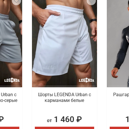
Urban c
Шорты LEGENDA Urban c
Рашгар
о-серые
карманами белые
₽
1 460 ₽
от