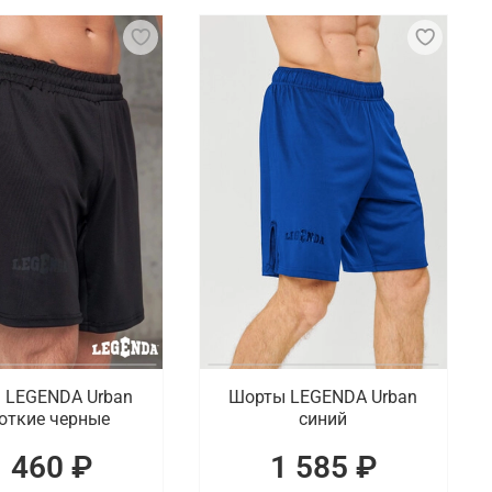
т и безопасность во время тренировок и
рживать интенсивные захваты и рывки. Также
жи.
ссические шорты для спорта, в том числе,
штаны и полные спортивные комплекты.
оке
ге широкий ассортимент актуальных товаров для
 LEGENDA Urban
Шорты LEGENDA Urban
откие черные
синий
1 460 ₽
1 585 ₽