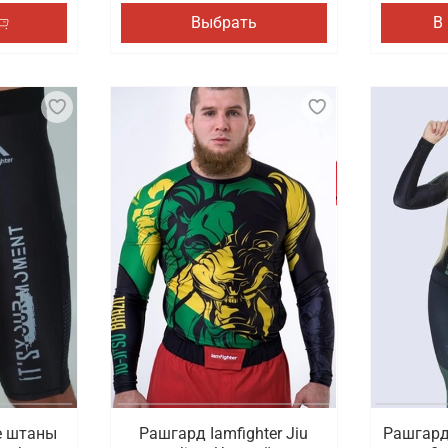
Выбрать
В
е штаны
Рашгард Iamfighter Jiu
Рашгард 