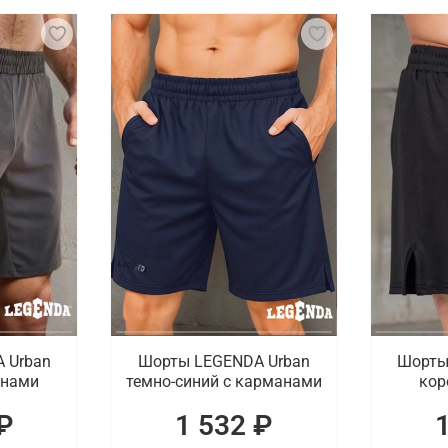
иализированная экипировка, которая обеспечивает комфор
но, выполненное из прочного материала, способного выде
торые помогают предотвратить травмы и раздражение ко
, мы подготовили актуальные товары. К ним относятся кла
редлагаем профессиональные рашгарды, компрессионные 
ипировку для BJJ с доставкой во Владивост
и купить одежду и экипировку для джиу-джитсу. В катало
нием. Проводится доставка заказов по Владивостоку.
 Urban
Шорты LEGENDA Urban
Шорты
анами
темно-синий с карманами
кор
₽
1 532 ₽