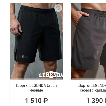
Для занятий бразильским джиу-джитсу важна спец
соревнований. Основным элементом является кимо
популярны рашгарды и компрессионные штаны, ко
Что мы предлагаем на выбор
Для спортсменов, которые занимаются джиу-джитсу
укороченные модели и дополненные карманами. П
Где заказать спортивную одежду и эк
В интернет-магазине Octagon Shop можно выбрать 
спорта, которые отличаются качественным исполне
Шорты LEGENDA Urban
Шорты LEGENDA
черные
серый c карм
1 510 ₽
1 390 