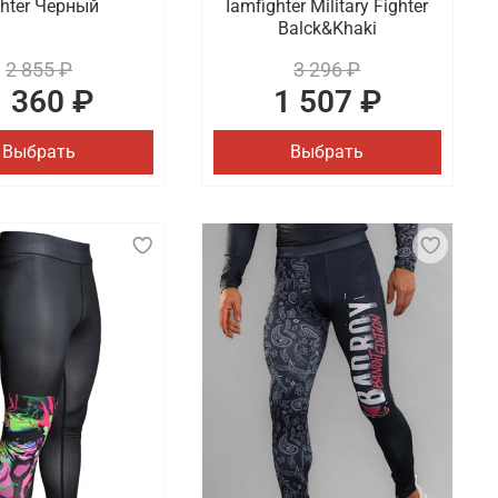
ghter Черный
Iamfighter Military Fighter
Balck&Khaki
2 855 ₽
3 296 ₽
1 360 ₽
1 507 ₽
Выбрать
Выбрать