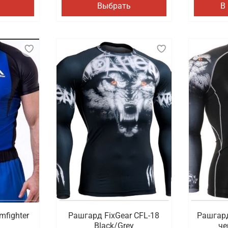
Выбрать
В
mfighter
Рашгард FixGear CFL-18
Рашгард
Black/Grey
че