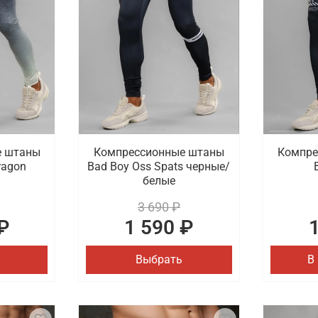
е штаны
Компрессионные штаны
Компре
ragon
Bad Boy Oss Spats черные/
белые
3 690 ₽
₽
1 590 ₽
Выбрать
В