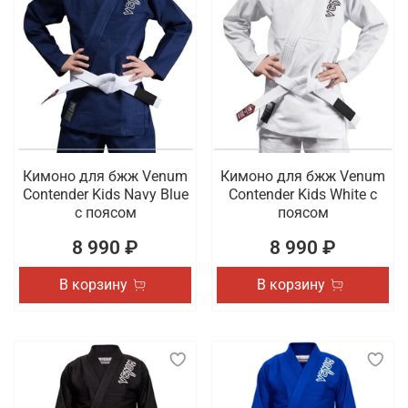
Кимоно для бжж Venum
Кимоно для бжж Venum
Contender Kids Navy Blue
Contender Kids White с
с поясом
поясом
8 990 ₽
8 990 ₽
В корзину
В корзину