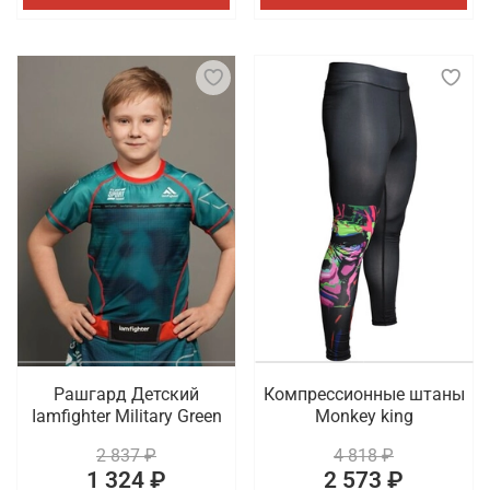
Рашгард Детский
Компрессионные штаны
Iamfighter Military Green
Monkey king
2 837 ₽
4 818 ₽
1 324 ₽
2 573 ₽