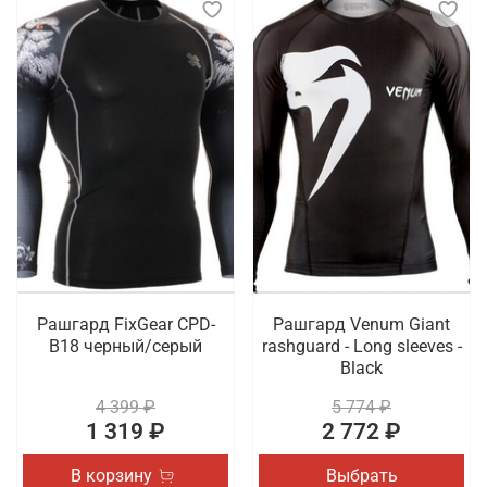
Рашгард FixGear CPD-
Рашгард Venum Giant
B18 черный/серый
rashguard - Long sleeves -
Black
4 399 ₽
5 774 ₽
1 319 ₽
2 772 ₽
В корзину
Выбрать