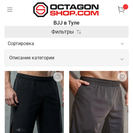
BJJ в Туле
Фильтры
Описание категории
Профессиональные товары для BJJ
Для занятий бразильским джиу-джитсу важна
специализированная экипировка, которая
обеспечивает комфорт и безопасность во время
тренировок и соревнований. Основным элементом
является кимоно, выполненное из прочного
материала, способного выдерживать интенсивные
захваты и рывки. Также популярны рашгарды и
компрессионные штаны, которые помогают