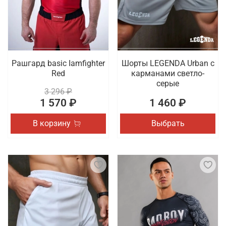
Рашгард basic Iamfighter
Шорты LEGENDA Urban c
Red
карманами светло-
серые
3 296 ₽
1 570 ₽
1 460 ₽
В корзину
Выбрать