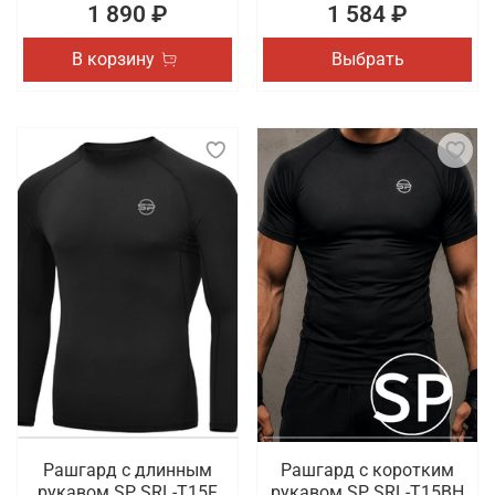
1 890 ₽
1 584 ₽
В корзину
Выбрать
Рашгард с длинным
Рашгард с коротким
рукавом SP SRL-T15F
рукавом SP SRL-T15BH