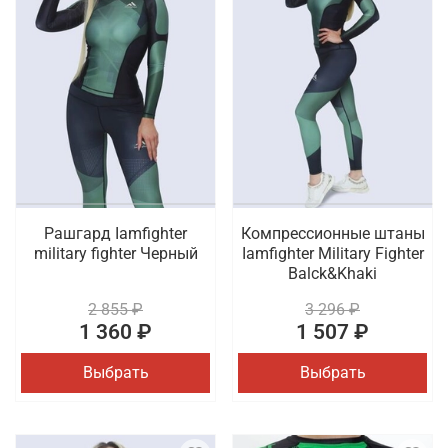
Рашгард Iamfighter
Компрессионные штаны
military fighter Черный
Iamfighter Military Fighter
Balck&Khaki
2 855 ₽
3 296 ₽
1 360 ₽
1 507 ₽
Выбрать
Выбрать