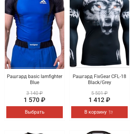
Рашгард basic Iamfighter
Рашгард FixGear CFL-18
Blue
Black/Grey
3 140 ₽
5 501 ₽
1 570 ₽
1 412 ₽
Выбрать
В корзину