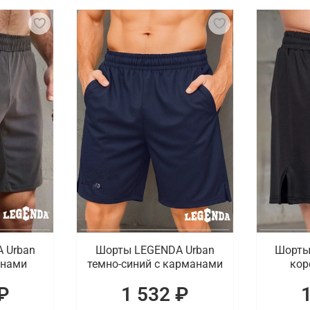
иализированная экипировка, которая обеспечивает комфор
но, выполненное из прочного материала, способного выде
торые помогают предотвратить травмы и раздражение ко
, мы подготовили актуальные товары. К ним относятся кла
редлагаем профессиональные рашгарды, компрессионные 
ипировку для BJJ с доставкой в Комсомоль
и купить одежду и экипировку для джиу-джитсу. В катало
нием. Проводится доставка заказов по Комсомольску-на-
 Urban
Шорты LEGENDA Urban
Шорты
анами
темно-синий с карманами
кор
₽
1 532 ₽