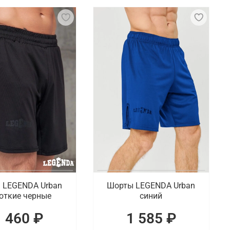
т и безопасность во время тренировок и
рживать интенсивные захваты и рывки. Также
жи.
ссические шорты для спорта, в том числе,
штаны и полные спортивные комплекты.
ске-на-Амуре
ге широкий ассортимент актуальных товаров для
Амуре.
 LEGENDA Urban
Шорты LEGENDA Urban
откие черные
синий
1 460 ₽
1 585 ₽