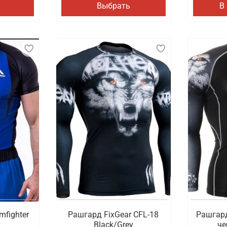
Выбрать
В
mfighter
Рашгард FixGear CFL-18
Рашгард
Black/Grey
че