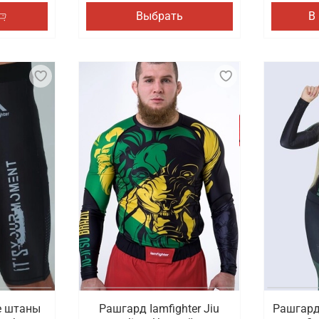
Выбрать
В
е штаны
Рашгард Iamfighter Jiu
Рашгард 