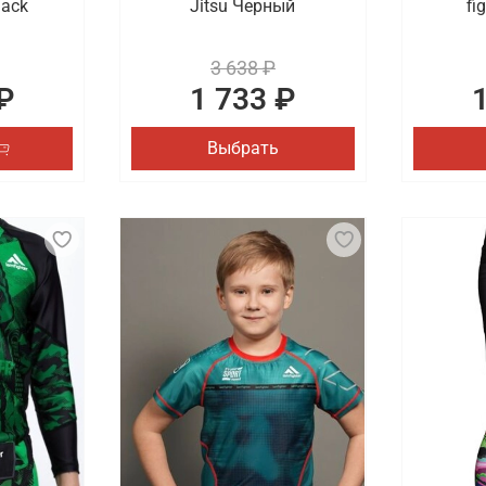
lack
Jitsu Черный
fi
3 638 ₽
₽
1 733 ₽
Выбрать