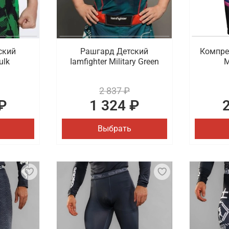
ский
Рашгард Детский
Компре
ulk
Iamfighter Military Green
M
2 837 ₽
₽
1 324 ₽
Выбрать