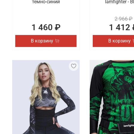
темно-синий
Iamfighter - B
2 966 ₽
1 460 ₽
1 412 
В корзину
В корзину