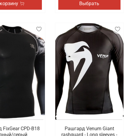
 корзину
Выбрать
 FixGear CPD-B18
Рашгард Venum Giant
рный/серый
rashguard - Long sleeves -