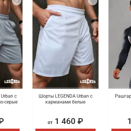
Urban c
Шорты LEGENDA Urban c
Рашгар
о-серые
карманами белые
₽
1 460 ₽
от