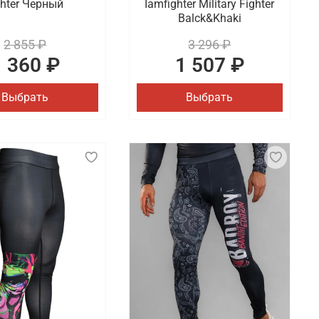
ghter Черный
Iamfighter Military Fighter
Balck&Khaki
2 855 ₽
3 296 ₽
1 360 ₽
1 507 ₽
Выбрать
Выбрать