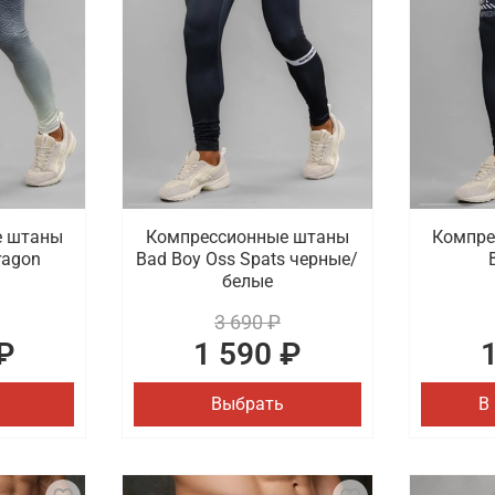
е штаны
Компрессионные штаны
Компре
ragon
Bad Boy Oss Spats черные/
белые
3 690 ₽
₽
1 590 ₽
Выбрать
В