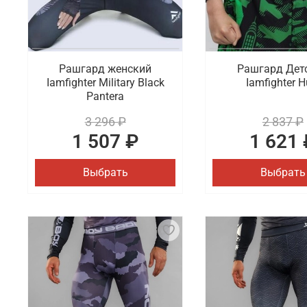
Рашгард женский
Рашгард Дет
Iamfighter Military Black
Iamfighter H
Pantera
3 296 ₽
2 837 ₽
1 507 ₽
1 621 
Выбрать
Выбрать