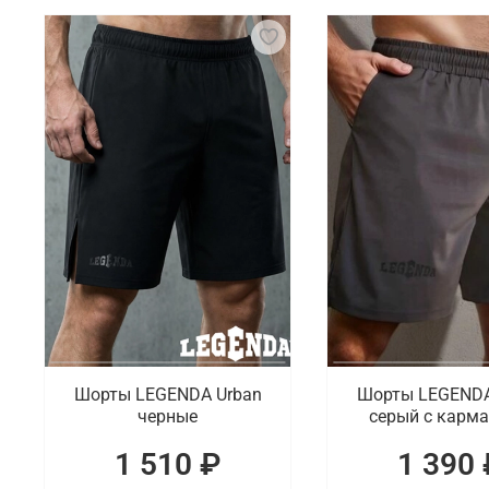
Для занятий бразильским джиу-джитсу важна спец
соревнований. Основным элементом является кимо
популярны рашгарды и компрессионные штаны, ко
Что мы предлагаем на выбор
Для спортсменов, которые занимаются джиу-джитсу
укороченные модели и дополненные карманами. П
Где заказать спортивную одежду и эк
В интернет-магазине Octagon Shop можно выбрать 
спорта, которые отличаются качественным исполне
Шорты LEGENDA Urban
Шорты LEGENDA
черные
серый c карм
1 510 ₽
1 390 