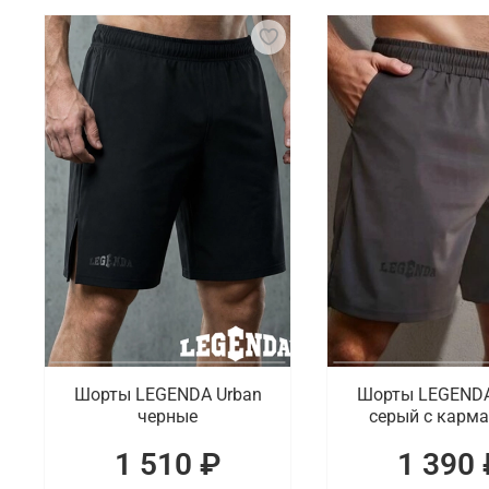
Для занятий бразильским джиу-джитсу важна спец
соревнований. Основным элементом является кимо
популярны рашгарды и компрессионные штаны, ко
Что мы предлагаем на выбор
Для спортсменов, которые занимаются джиу-джитсу
укороченные модели и дополненные карманами. П
Где заказать спортивную одежду и эки
В интернет-магазине Octagon Shop можно выбрать 
спорта, которые отличаются качественным исполн
Шорты LEGENDA Urban
Шорты LEGENDA
черные
серый c карм
1 510 ₽
1 390 