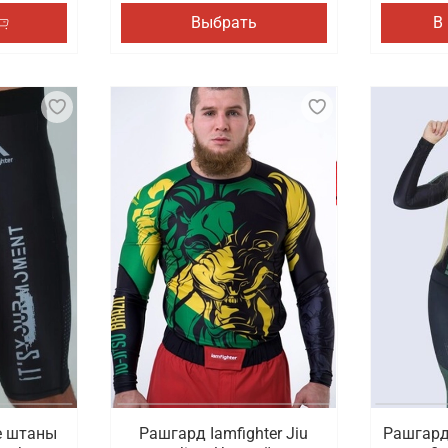
Выбрать
В
е штаны
Рашгард Iamfighter Jiu
Рашгард 