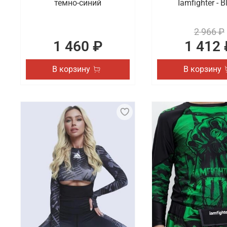
темно-синий
Iamfighter - B
2 966 ₽
1 460 ₽
1 412 
В корзину
В корзину