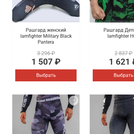
Рашгард женский
Рашгард Дет
Iamfighter Military Black
Iamfighter H
Pantera
3 296 ₽
2 837 ₽
1 507 ₽
1 621 
Выбрать
Выбрать