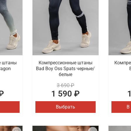
е штаны
Компрессионные штаны
Компре
ragon
Bad Boy Oss Spats черные/
белые
3 690 ₽
₽
1 590 ₽
Выбрать
В