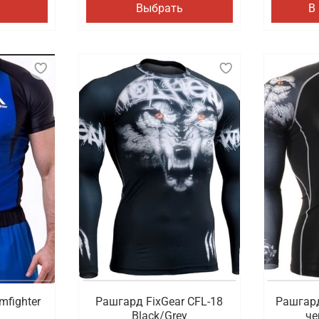
Выбрать
В
mfighter
Рашгард FixGear CFL-18
Рашгард
Black/Grey
че