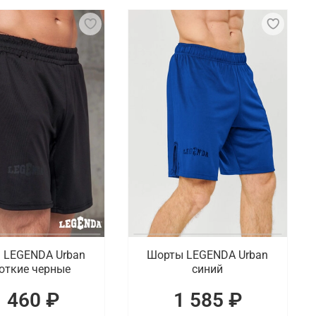
т и безопасность во время тренировок и
рживать интенсивные захваты и рывки. Также
жи.
ссические шорты для спорта, в том числе,
штаны и полные спортивные комплекты.
ге широкий ассортимент актуальных товаров для
 LEGENDA Urban
Шорты LEGENDA Urban
откие черные
синий
1 460 ₽
1 585 ₽