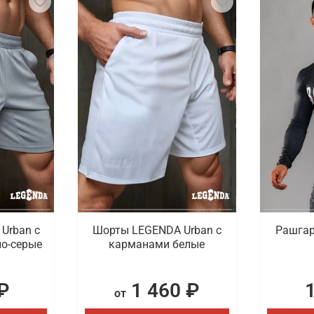
Urban c
Шорты LEGENDA Urban c
Рашгар
о-серые
карманами белые
₽
1 460 ₽
от