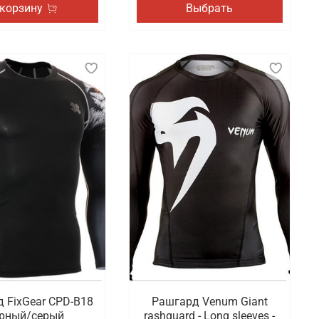
 корзину
Выбрать
 FixGear CPD-B18
Рашгард Venum Giant
рный/серый
rashguard - Long sleeves -