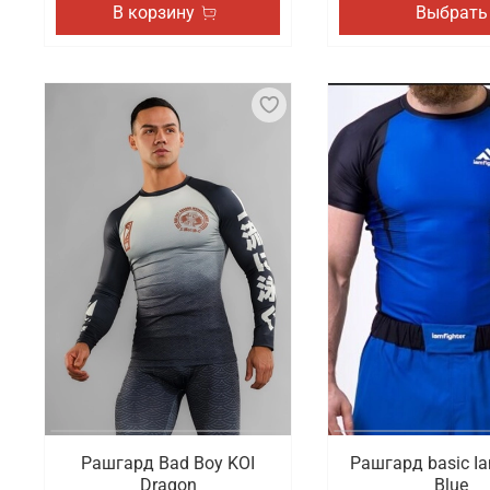
В корзину
Выбрать
Рашгард Bad Boy KOI
Рашгард basic Ia
Dragon
Blue