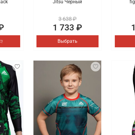
lack
Jitsu Черный
fi
3 638 ₽
₽
1 733 ₽
Выбрать