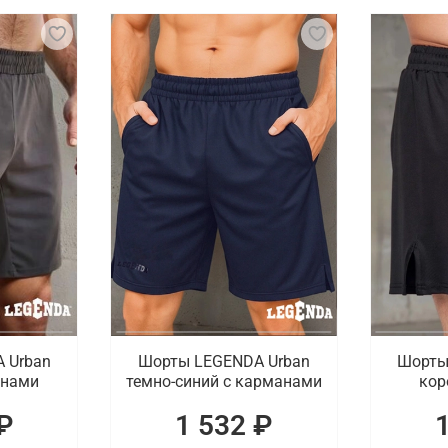
иализированная экипировка, которая обеспечивает комфор
но, выполненное из прочного материала, способного выде
торые помогают предотвратить травмы и раздражение ко
, мы подготовили актуальные товары. К ним относятся кла
редлагаем профессиональные рашгарды, компрессионные 
пировку для BJJ с доставкой в Химках
и купить одежду и экипировку для джиу-джитсу. В катало
ением. Проводится доставка заказов по Химкам.
 Urban
Шорты LEGENDA Urban
Шорты
анами
темно-синий с карманами
кор
₽
1 532 ₽