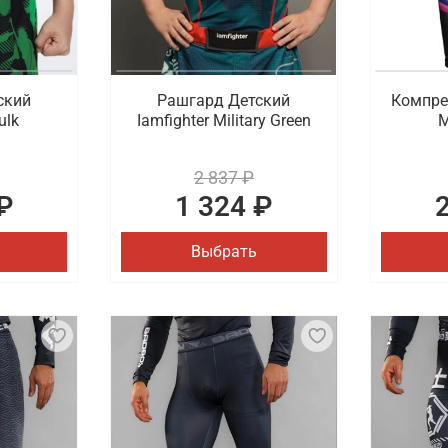
ский
Рашгард Детский
Компре
ulk
Iamfighter Military Green
M
2 837 ₽
₽
1 324 ₽
Выбрать