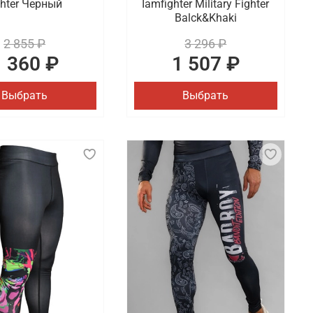
ghter Черный
Iamfighter Military Fighter
Balck&Khaki
2 855 ₽
3 296 ₽
1 360 ₽
1 507 ₽
Выбрать
Выбрать