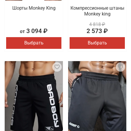
Шорты Monkey King
Компрессионные штаны
Monkey king
4 818 ₽
3 094 ₽
2 573 ₽
от
Выбрать
Выбрать