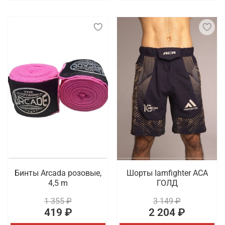
Бинты Arcada розовые,
Шорты Iamfighter АСА
4,5 m
ГОЛД
1 355 ₽
3 149 ₽
419 ₽
2 204 ₽