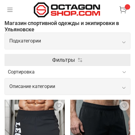
Магазин спортивной одежды и экипировки в
Ульяновске
Подкатегории
Экипировка
Фильтры
Одежда
Описание категории
Распродажа
Спортивная одежда и экипировка для
профессионального спорта, ММА и
Обувь
единоборств
Аксессуары
Профессиональная одежда и экипировка для