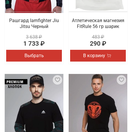
Рашгард Iamfighter Jiu
Атлетическая магнезия
Jitsu Черный
FitRule 56 гр шарик
3 638 ₽
483 ₽
1 733 ₽
290 ₽
Выбрать
В корзину