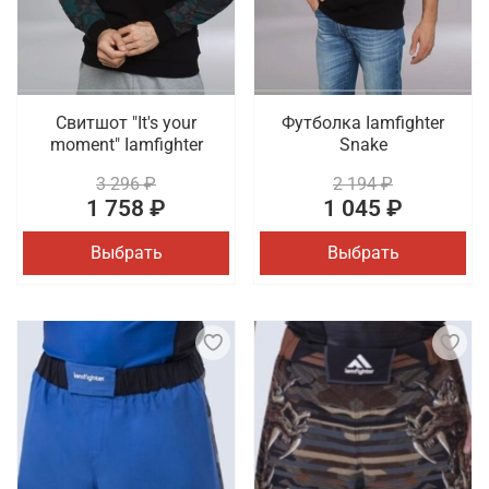
Свитшот "It's your
Футболка Iamfighter
moment" Iamfighter
Snake
3 296 ₽
2 194 ₽
1 758 ₽
1 045 ₽
Выбрать
Выбрать