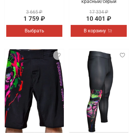
красный/серый
3 665 ₽
17 334 ₽
1 759 ₽
10 401 ₽
Выбрать
В корзину