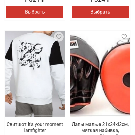
Выбрать
Выбрать
Свитшот It's your moment
Лапы маль›е 21x24xl2cм,
Iamfighter
мягкая набивка,