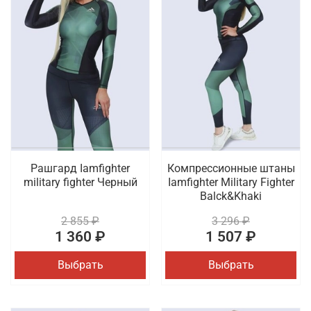
Рашгард Iamfighter
Компрессионные штаны
military fighter Черный
Iamfighter Military Fighter
Balck&Khaki
2 855 ₽
3 296 ₽
1 360 ₽
1 507 ₽
Выбрать
Выбрать