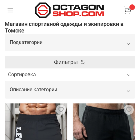
Магазин спортивной одежды и экипировки в
Томске
Подкатегории
Экипировка
Фильтры
Одежда
Описание категории
Распродажа
Спортивная одежда и экипировка для
профессионального спорта, ММА и
Обувь
единоборств
Аксессуары
Профессиональная одежда и экипировка для