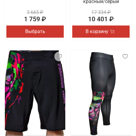
красный/серый
3 665 ₽
17 334 ₽
1 759 ₽
10 401 ₽
Выбрать
В корзину