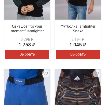
Свитшот "It's your
Футболка Iamfighter
moment" Iamfighter
Snake
3 296 ₽
2 194 ₽
1 758 ₽
1 045 ₽
Выбрать
Выбрать