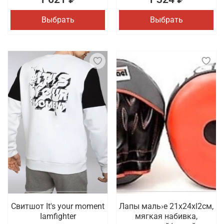
Выбрать
Выбрать
Свитшот It's your moment
Лапы маль›е 21x24xl2cм,
Iamfighter
мягкая набивка,