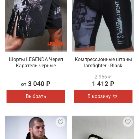
Шорты LEGENDA Череп
Компрессионные штаны
Каратель черные
Iamfighter - Black
2 966 ₽
3 040 ₽
1 412 ₽
от
Выбрать
В корзину