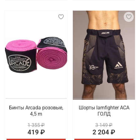
Бинты Arcada розовые,
Шорты Iamfighter АСА
4,5 m
ГОЛД
1 355 ₽
3 149 ₽
419 ₽
2 204 ₽