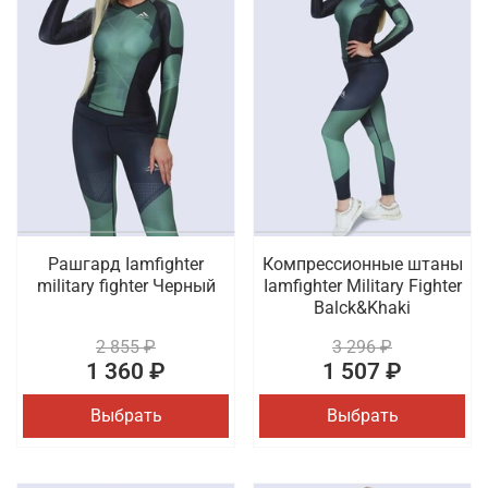
Рашгард Iamfighter
Компрессионные штаны
military fighter Черный
Iamfighter Military Fighter
Balck&Khaki
2 855 ₽
3 296 ₽
1 360 ₽
1 507 ₽
Выбрать
Выбрать