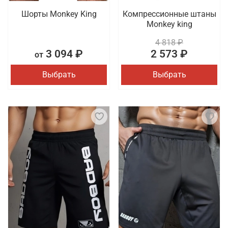
Шорты Monkey King
Компрессионные штаны
Monkey king
4 818 ₽
3 094 ₽
2 573 ₽
от
Выбрать
Выбрать