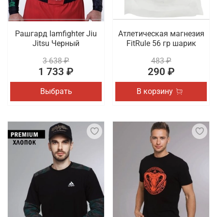
Рашгард Iamfighter Jiu
Атлетическая магнезия
Jitsu Черный
FitRule 56 гр шарик
3 638 ₽
483 ₽
1 733 ₽
290 ₽
Выбрать
В корзину