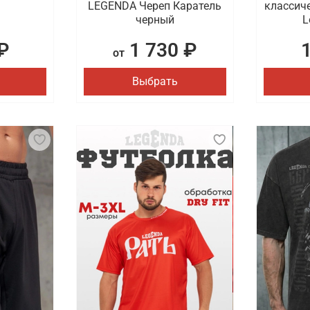
сть быстрая доставка заказов по Ростову-на-Дону и други
LEGENDA Череп Каратель
классич
черный
L
₽
1 730 ₽
от
Выбрать