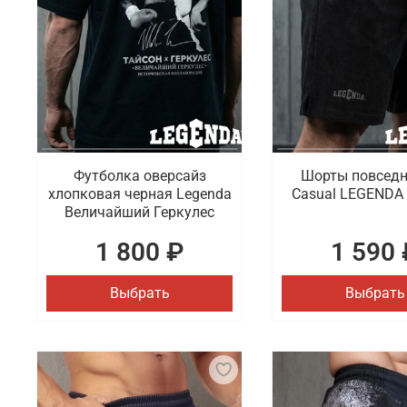
Футболка оверсайз
Шорты повсед
хлопковая черная Legenda
Casual LEGENDA
Величайший Геркулес
1 800 ₽
1 590 
Выбрать
Выбрать