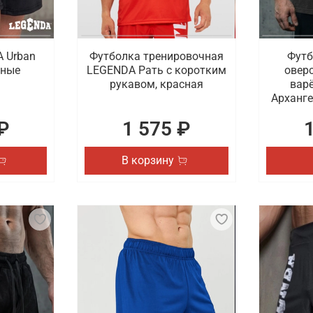
 Urban
Футболка тренировочная
Футб
рные
LEGENDA Рать с коротким
овер
рукавом, красная
вар
Арханг
₽
1 575 ₽
В корзину