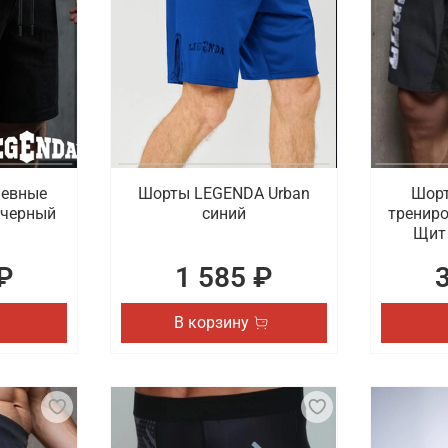
невные
Шорты LEGENDA Urban
Шорт
 черный
синий
тренир
Щит 
₽
1 585 ₽
В корзину