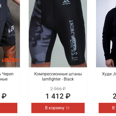
 Череп
Компрессионные штаны
Худи Ji
рные
Iamfighter - Black
2 966 ₽
 ₽
1 412 ₽
В корзину
В