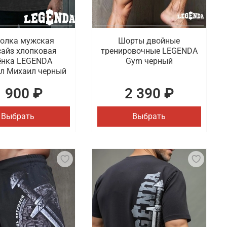
олка мужская
Шорты двойные
сайз хлопковая
тренировочные LEGENDA
ёнка LEGENDA
Gym черный
ел Михаил черный
1 900 ₽
2 390 ₽
Выбрать
Выбрать