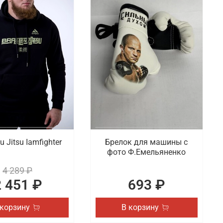
u Jitsu Iamfighter
Брелок для машины с
фото Ф.Емельяненко
4 289 ₽
2 451 ₽
693 ₽
 корзину
В корзину