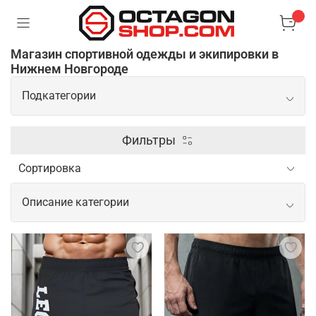
Магазин спортивной одежды и экипировки в
Нижнем Новгороде
Подкатегории
Экипировка
Фильтры
Одежда
Описание категории
Распродажа
Спортивная одежда и экипировка для
профессионального спорта, ММА и
Обувь
единоборств
Аксессуары
Профессиональная одежда и экипировка для