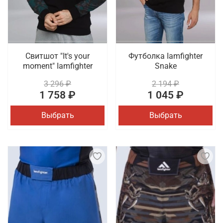
Свитшот "It's your
Футболка Iamfighter
moment" Iamfighter
Snake
3 296 ₽
2 194 ₽
1 758 ₽
1 045 ₽
Выбрать
Выбрать