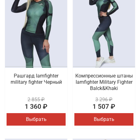
Рашгард Iamfighter
Компрессионные штаны
military fighter Черный
Iamfighter Military Fighter
Balck&Khaki
2 855 ₽
3 296 ₽
1 360 ₽
1 507 ₽
Выбрать
Выбрать