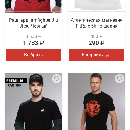
Рашгард Iamfighter Jiu
Атлетическая магнезия
Jitsu Черный
FitRule 56 гр шарик
3 638 ₽
483 ₽
1 733 ₽
290 ₽
Выбрать
В корзину