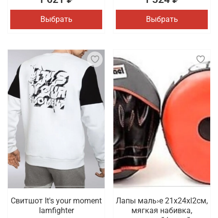
Выбрать
Выбрать
Свитшот It's your moment
Лапы маль›е 21x24xl2cм,
Iamfighter
мягкая набивка,