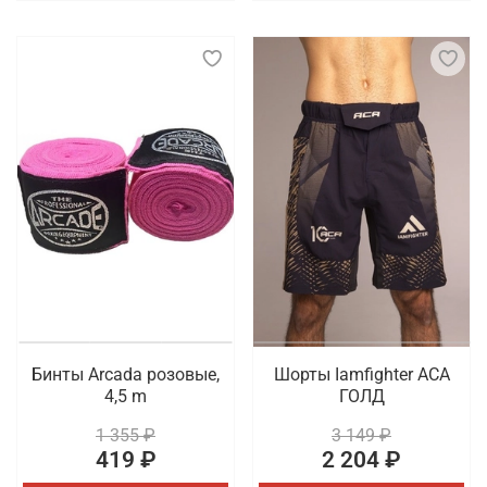
Бинты Arcada розовые,
Шорты Iamfighter АСА
4,5 m
ГОЛД
1 355 ₽
3 149 ₽
419 ₽
2 204 ₽