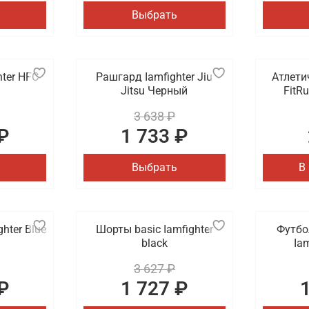
Выбрать
hter HFC
Рашгард Iamfighter Jiu
Атлети
Jitsu Черный
FitR
3 638 ₽
₽
1 733 ₽
Выбрать
В
hter Blue
Шорты basic Iamfighter
Футбол
black
Iam
3 627 ₽
₽
1 727 ₽