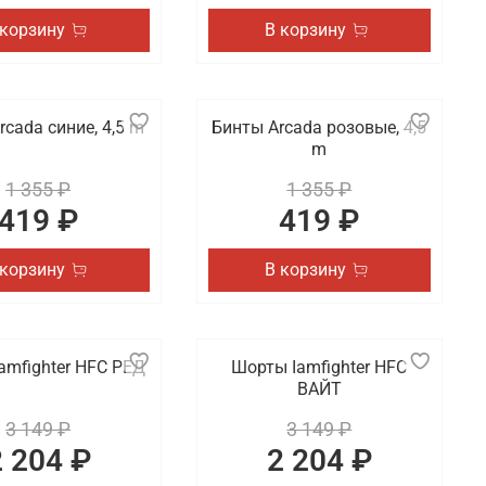
 корзину
В корзину
rcada синие, 4,5 m
Бинты Arcada розовые, 4,5
m
1 355 ₽
1 355 ₽
419 ₽
419 ₽
 корзину
В корзину
amfighter HFC РЕД
Шорты Iamfighter HFC
ВАЙТ
3 149 ₽
3 149 ₽
2 204 ₽
2 204 ₽