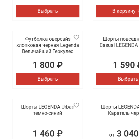
позицию на рынке в своей нише. Для покупателей 
Выбрать
В корзину
Футболка оверсайз
Шорты повсед
хлопковая черная Legenda
Casual LEGENDA
Величайший Геркулес
1 800 ₽
1 590 
Выбрать
Выбрать
Шорты LEGENDA Urban
Шорты LEGENDA
темно-синий
Каратель че
1 460 ₽
3 040
от