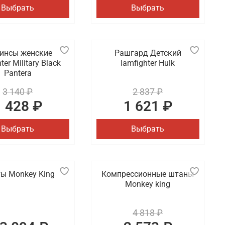
Выбрать
Выбрать
гинсы женские
Рашгард Детский
ter Military Black
Iamfighter Hulk
Pantera
3 140 ₽
2 837 ₽
1 428 ₽
1 621 ₽
Выбрать
Выбрать
ы Monkey King
Компрессионные штаны
Monkey king
4 818 ₽