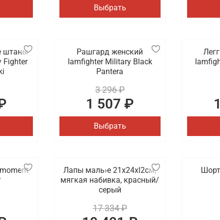
Выбрать
е штаны
Рашгард женский
Лег
y Fighter
Iamfighter Military Black
Iamfigh
ki
Pantera
3 296 ₽
₽
1 507 ₽
Выбрать
r moment
Лапы маль›е 21x24xl2cм,
Шорт
r
мягкая набивка, красный/
серый
17 334 ₽