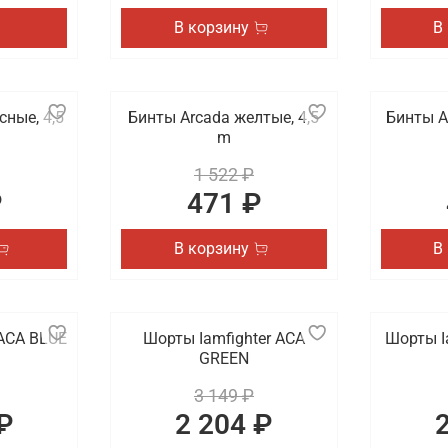
В корзину
В
сные, 4,5
Бинты Arcada желтые, 4,5
Бинты A
m
1 522 ₽
₽
471 ₽
В корзину
В
 АСА BLUE
Шорты Iamfighter АСА
Шорты I
GREEN
3 149 ₽
₽
2 204 ₽