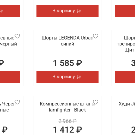
есть быстрая доставка заказов по Мурманску и другим гор
В корзину
невные
Шорты LEGENDA Urban
Шорт
 черный
синий
тренир
Щит 
₽
1 585 ₽
В корзину
 Череп
Компрессионные штаны
Худи Ji
рные
Iamfighter - Black
2 966 ₽
 ₽
1 412 ₽