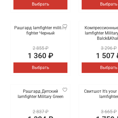
Выбрать
Выбрать
Рашгард Iamfighter military
Компрессионны
fighter Черный
Iamfighter Militar
Balck&Kha
2 855 ₽
3 296 ₽
1 360 ₽
1 507 
Выбрать
Выбрать
Рашгард Детский
Свитшот It's you
Iamfighter Military Green
Iamfighte
2 837 ₽
3 665 ₽