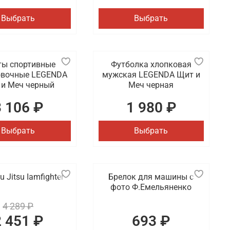
одам России.
Выбрать
Выбрать
ы спортивные
Футболка хлопковая
овочные LEGENDA
мужская LEGENDA Щит и
и Меч черный
Меч черная
3 106 ₽
1 980 ₽
Выбрать
Выбрать
u Jitsu Iamfighter
Брелок для машины с
фото Ф.Емельяненко
4 289 ₽
2 451 ₽
693 ₽