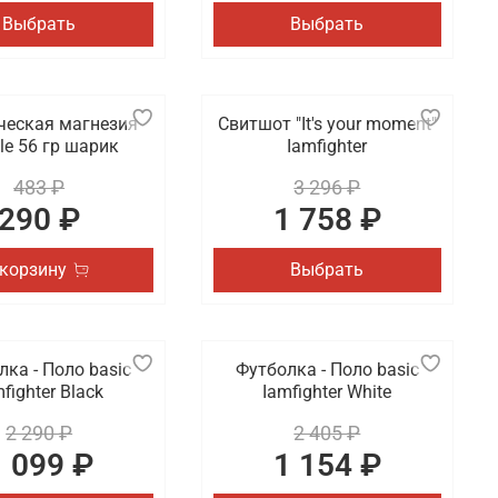
Выбрать
Выбрать
ческая магнезия
Свитшот "It's your moment"
ule 56 гр шарик
Iamfighter
483 ₽
3 296 ₽
290 ₽
1 758 ₽
 корзину
Выбрать
ка - Поло basic
Футболка - Поло basic
fighter Black
Iamfighter White
2 290 ₽
2 405 ₽
1 099 ₽
1 154 ₽