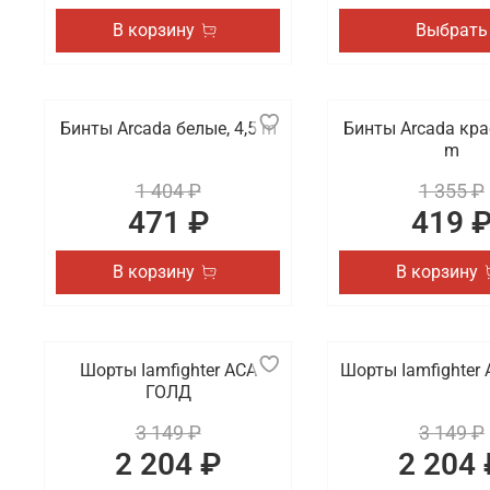
В корзину
Выбрать
Бинты Arcada белые, 4,5 m
Бинты Arcada кра
m
1 404 ₽
1 355 ₽
471 ₽
419 
В корзину
В корзину
Шорты Iamfighter АСА
Шорты Iamfighter
ГОЛД
3 149 ₽
3 149 ₽
2 204 ₽
2 204 