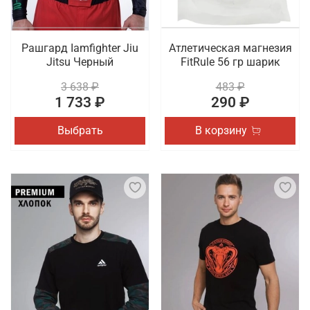
Рашгард Iamfighter Jiu
Атлетическая магнезия
Jitsu Черный
FitRule 56 гр шарик
3 638 ₽
483 ₽
1 733 ₽
290 ₽
Выбрать
В корзину