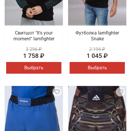
Свитшот "It's your
Футболка Iamfighter
moment" Iamfighter
Snake
3 296 ₽
2 194 ₽
1 758 ₽
1 045 ₽
Выбрать
Выбрать