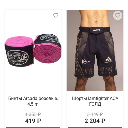
Бинты Arcada розовые,
Шорты Iamfighter АСА
4,5 m
ГОЛД
1 355 ₽
3 149 ₽
419 ₽
2 204 ₽