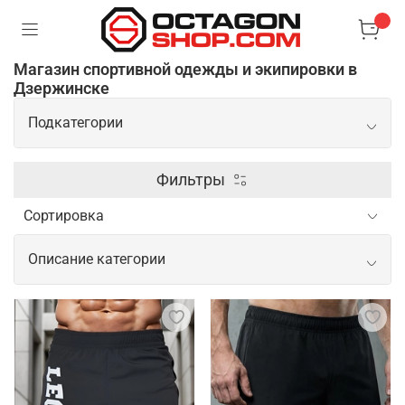
Магазин спортивной одежды и экипировки в
Дзержинске
Подкатегории
Экипировка
Фильтры
Одежда
Описание категории
Распродажа
Спортивная одежда и экипировка для
профессионального спорта, ММА и
Обувь
единоборств
Аксессуары
Профессиональная одежда и экипировка для