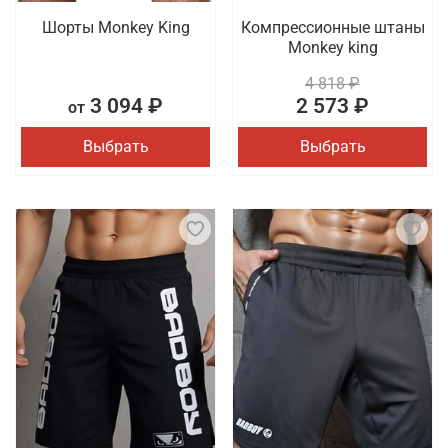
Шорты Monkey King
Компрессионные штаны
Monkey king
4 818 ₽
3 094 ₽
2 573 ₽
от
Выбрать
Выбрать