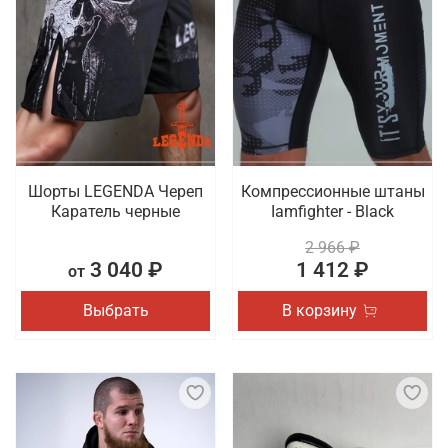
Шорты LEGENDA Череп
Компрессионные штаны
Каратель черные
Iamfighter - Black
2 966 ₽
3 040 ₽
1 412 ₽
от
Выбрать
В корзину