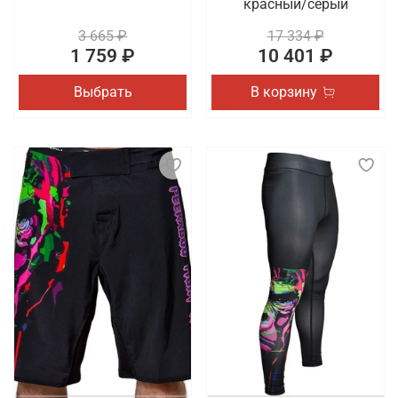
красный/серый
3 665 ₽
17 334 ₽
1 759 ₽
10 401 ₽
Выбрать
В корзину