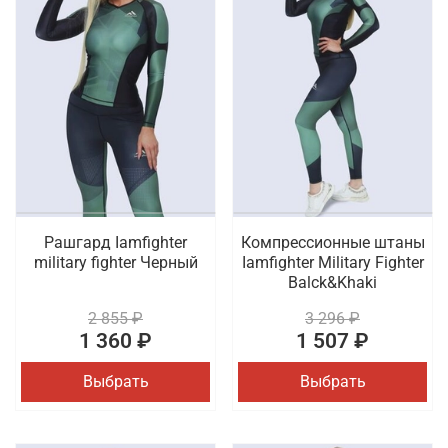
Рашгард Iamfighter
Компрессионные штаны
military fighter Черный
Iamfighter Military Fighter
Balck&Khaki
2 855 ₽
3 296 ₽
1 360 ₽
1 507 ₽
Выбрать
Выбрать