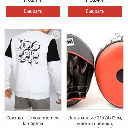
Выбрать
Выбрать
Свитшот It's your moment
Лапы маль›е 21x24xl2cм,
Iamfighter
мягкая набивка,