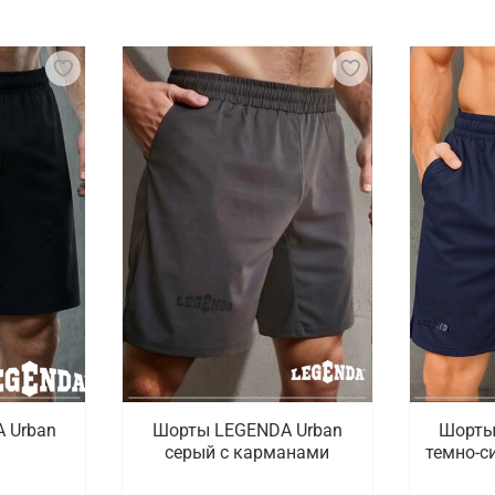
ктр экипировки и аксессуаров, предназначенных для об
ается их основная задача. Кроме защитной экипировки, 
обны отводить влагу и обеспечивать оптимальный микрокл
мфорт и свободу движений, что особенно важно при дина
варов для тех, кто занимается ММА. В наличии представ
кты с рашгардом и шортами, перчатки. Чтобы изучить пол
я ММА с удобной доставкой в Чите
и купить одежду и снаряжение для ММА. В каталоге досту
рая доставка заказанных товаров по Чите и городам Росс
 Urban
Шорты LEGENDA Urban
Шорты
серый c карманами
темно-с