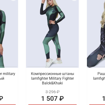
 military
Компрессионные штаны
Раш
ный
Iamfighter Military Fighter
Iamfigh
Balck&Khaki
3 296 ₽
₽
1 507 ₽