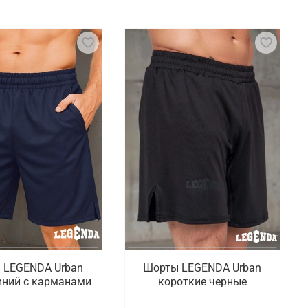
еспечения безопасности и повышения
профессиональные товары для ММА включают
имат тела бойца. Шорты, рашгарды и
мичных и интенсивных тренировках.
лены спортивные шорты, бинты, рашгарды,
ный ассортимент, доступный на сайте, достаточно
пны товары для новичков и профессионалов,
ии.
 LEGENDA Urban
Шорты LEGENDA Urban
иний с карманами
короткие черные