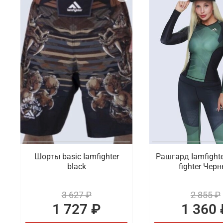
Шорты basic Iamfighter
Рашгард Iamfighter
black
fighter Чер
3 627 ₽
2 855 ₽
1 727 ₽
1 360 