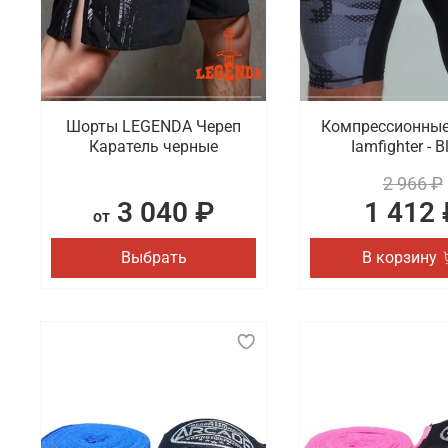
Шорты LEGENDA Череп
Компрессионны
Каратель черные
Iamfighter - B
2 966 ₽
3 040 ₽
1 412 
от
Выбрать
В корзину