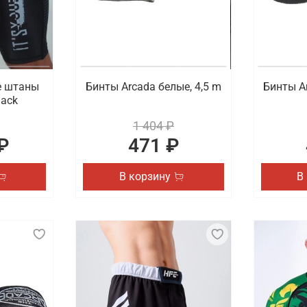
е штаны
Бинты Arcada белые, 4,5 m
Бинты Ar
lack
1 404 ₽
₽
471 ₽
В корзину
В