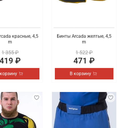
cada красные, 4,5
Бинты Arcada желтые, 4,5
m
m
1 355 ₽
1 522 ₽
419 ₽
471 ₽
 корзину
В корзину