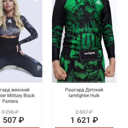
гард женский
Рашгард Детский
ter Military Black
Iamfighter Hulk
Pantera
3 296 ₽
2 837 ₽
1 507 ₽
1 621 ₽