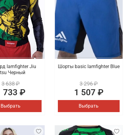
д Iamfighter Jiu
Шорты basic Iamfighter Blue
itsu Черный
3 638 ₽
3 296 ₽
1 733 ₽
1 507 ₽
Выбрать
Выбрать