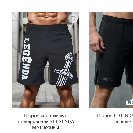
Спортивные товары для ММА включают широкий спе
эффективности тренировок и боев. В этом заключ
одежду из современных материалов, которые спос
компрессионные футболки позволяют сохранять ко
Что мы предлагаем на выбор
Мы подготовили для покупателей большой выбор то
компрессионные штаны, защита паха, капы, компле
перейти в каталог в соответствующий раздел.
Где заказать одежду и экипировку дл
В интернет-магазине Octagon Shop можно выбрать 
которые занимаются этим видом спорта. Есть быст
Шорты спортивные
Шорты LEGENDA
тренировочные LEGENDA
черные
Меч черный