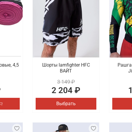
овые, 4,5
Шорты Iamfighter HFC
Рашгар
ВАЙТ
J
3 149 ₽
₽
2 204 ₽
Выбрать