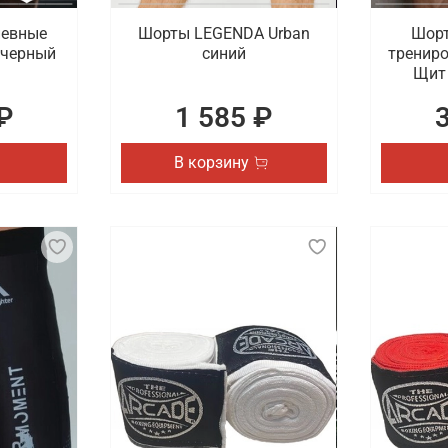
невные
Шорты LEGENDA Urban
Шорт
 черный
синий
тренир
Щит 
₽
1 585 ₽
В корзину