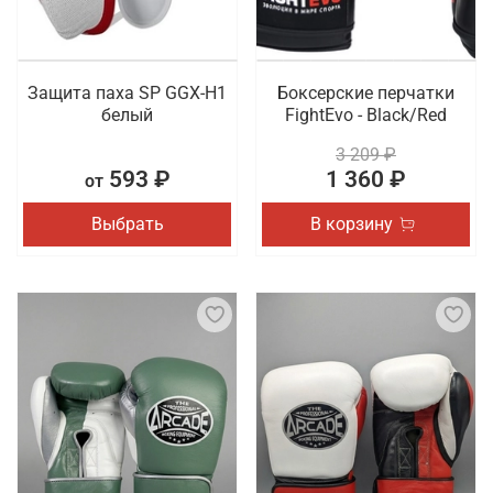
Защита паха SP GGX-H1
Боксерские перчатки
белый
FightEvo - Black/Red
3 209 ₽
593 ₽
1 360 ₽
от
Выбрать
В корзину