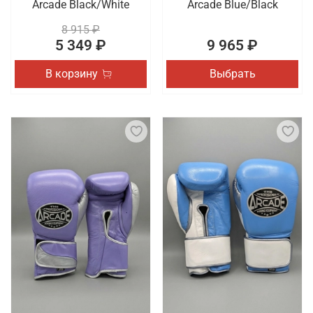
Arcade Black/White
Arcade Blue/Black
8 915 ₽
5 349 ₽
9 965 ₽
В корзину
Выбрать