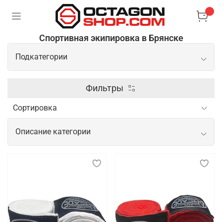
Спортивная экипировка в Брянске
Подкатегории
Перчатки
Фильтры
Защита
Описание категории
Лапы
Спортивная экипировка для
тренировок, показательных
выступлений и соревнований
Спортивная экипировка играет важнейшую роль в
обеспечении безопасности, комфорта и