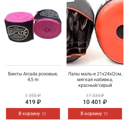
Бинты Arcada розовые,
Лапы маль›е 21x24xl2cм,
4,5 m
мягкая набивка,
красный/серый
1 355 ₽
17 334 ₽
419 ₽
10 401 ₽
В корзину
В корзину