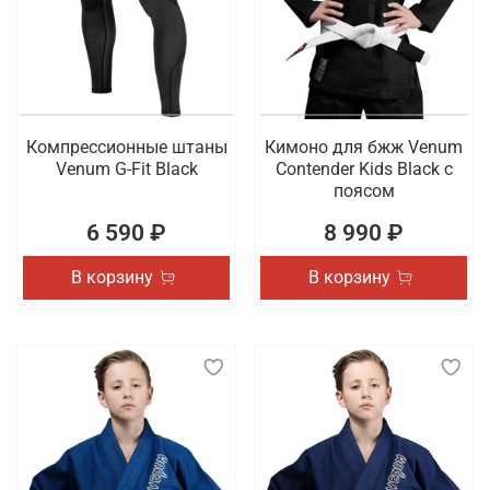
Компрессионные штаны
Кимоно для бжж Venum
Venum G-Fit Black
Contender Kids Black с
поясом
6 590 ₽
8 990 ₽
В корзину
В корзину