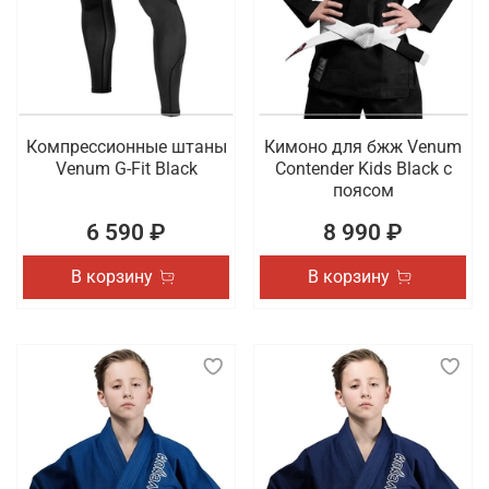
Компрессионные штаны
Кимоно для бжж Venum
Venum G-Fit Black
Contender Kids Black с
поясом
6 590 ₽
8 990 ₽
В корзину
В корзину