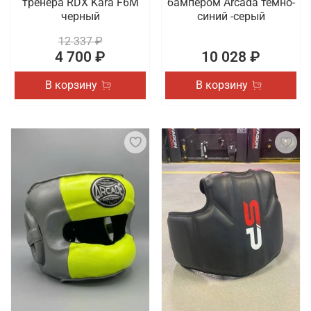
тренера RDX Kara F6M
бампером Arcada темно-
черный
синий -серый
12 337 ₽
4 700 ₽
10 028 ₽
В корзину
В корзину