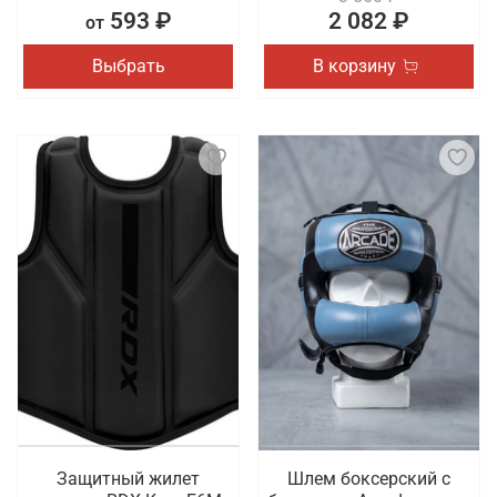
593 ₽
2 082 ₽
от
Выбрать
В корзину
Защитный жилет
Шлем боксерский с