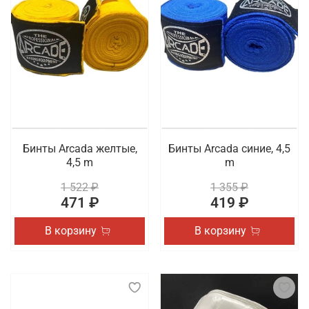
Рекомендуем перейти в каталог, чтобы
самостоятельно ознакомиться с доступными для
заказа товарами. Осуществляется быстрая
доставка покупок по Владивостоку.
Бинты Arcada желтые,
Бинты Arcada синие, 4,5
4,5 m
m
1 522 ₽
1 355 ₽
471 ₽
419 ₽
В корзину
В корзину