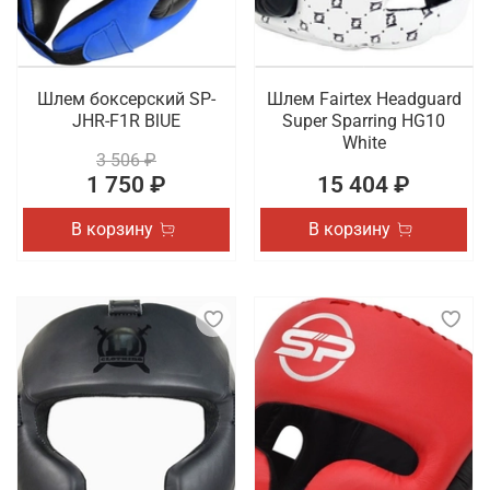
Шлем боксерский SP-
Шлем Fairtex Headguard
JHR-F1R BlUE
Super Sparring HG10
White
3 506 ₽
1 750 ₽
15 404 ₽
В корзину
В корзину