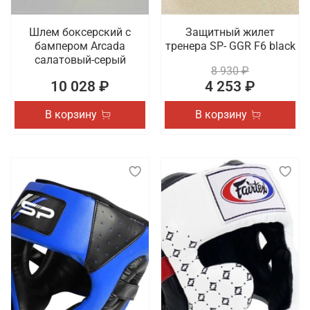
Шлем боксерский с
Защитный жилет
бампером Arcada
тренера SP- GGR F6 black
салатовый-серый
8 930 ₽
10 028 ₽
4 253 ₽
В корзину
В корзину