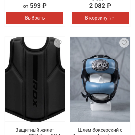
593 ₽
2 082 ₽
от
Выбрать
В корзину
Защитный жилет
Шлем боксерский с