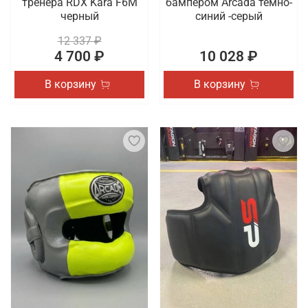
тренера RDX Kara F6M
бампером Arcada темно-
черный
синий -серый
12 337 ₽
4 700 ₽
10 028 ₽
В корзину
В корзину