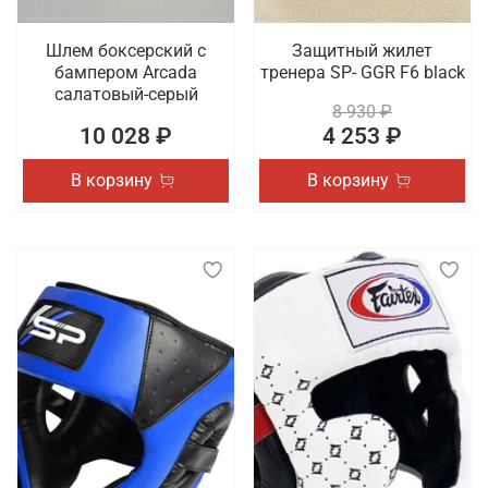
Шлем боксерский с
Защитный жилет
бампером Arcada
тренера SP- GGR F6 black
салатовый-серый
8 930 ₽
10 028 ₽
4 253 ₽
В корзину
В корзину