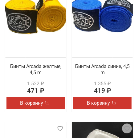
спортсмена на время тренировок и соревнований.
Рекомендуем перейти в каталог, чтобы
самостоятельно ознакомиться с доступными для
заказа товарами. Осуществляется быстрая
доставка покупок по Великому Новгороду.
Бинты Arcada желтые,
Бинты Arcada синие, 4,5
4,5 m
m
1 522 ₽
1 355 ₽
471 ₽
419 ₽
В корзину
В корзину