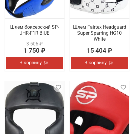
Шлем боксерский SP-
Шлем Fairtex Headguard
JHR-F1R BlUE
Super Sparring HG10
White
3 506 ₽
1 750 ₽
15 404 ₽
В корзину
В корзину