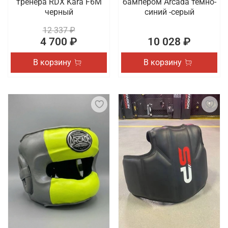
тренера RDX Kara F6M
бампером Arcada темно-
черный
синий -серый
12 337 ₽
4 700 ₽
10 028 ₽
В корзину
В корзину