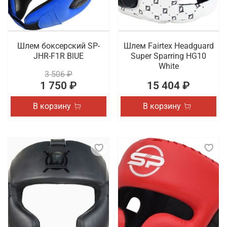
Шлем боксерский SP-
Шлем Fairtex Headguard
JHR-F1R BlUE
Super Sparring HG10
White
3 506 ₽
1 750 ₽
15 404 ₽
В корзину
В корзину