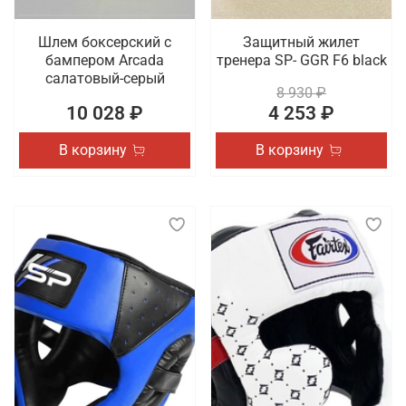
Шлем боксерский с
Защитный жилет
бампером Arcada
тренера SP- GGR F6 black
салатовый-серый
8 930 ₽
10 028 ₽
4 253 ₽
В корзину
В корзину