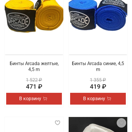
спортсмена на время тренировок и соревнований.
Рекомендуем перейти в каталог, чтобы
самостоятельно ознакомиться с доступными для
заказа товарами. Осуществляется быстрая
доставка покупок по Старому Осколу.
Бинты Arcada желтые,
Бинты Arcada синие, 4,5
4,5 m
m
1 522 ₽
1 355 ₽
471 ₽
419 ₽
В корзину
В корзину