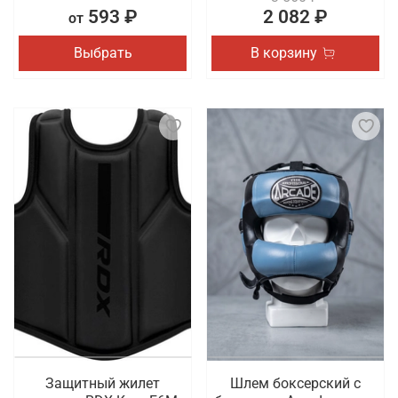
593 ₽
2 082 ₽
от
Выбрать
В корзину
Защитный жилет
Шлем боксерский с