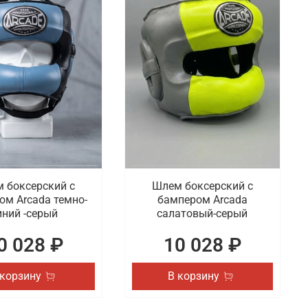
 боксерский с
Шлем боксерский с
ом Arcada темно-
бампером Arcada
иний -серый
салатовый-серый
0 028 ₽
10 028 ₽
 корзину
В корзину