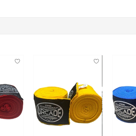
х и профессиональных спортсменов
оревнований важно позаботиться о собственной защите. В
наиболее уязвимые места на теле спортсмена. В этом и з
защитных аксессуаров. К ним относятся боксерские шлемы,
леты для корпуса.
трой доставкой по Омску
ть по хорошей цене купить защиту для спортсмена на вре
иться с доступными для заказа товарами. Осуществляется