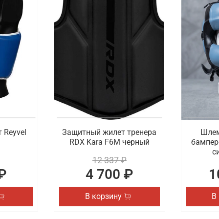
 Reyvel
Защитный жилет тренера
Шлем
RDX Kara F6M черный
бампер
с
12 337 ₽
₽
4 700 ₽
1
В корзину
В