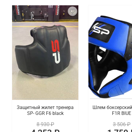
Защитный жилет тренера
Шлем боксерский
SP- GGR F6 black
F1R BlUE
8 930 ₽
3 506 ₽