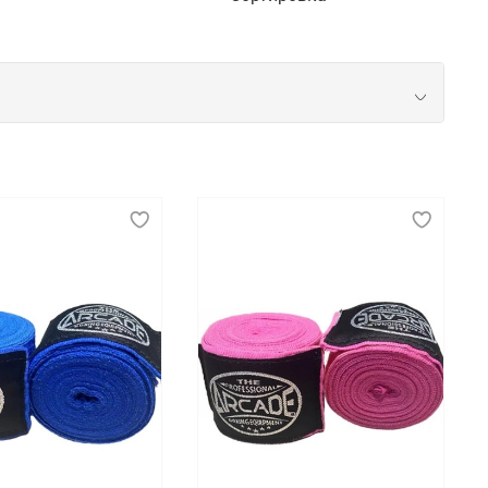
 данном случае речь идет об элементах
аключается их ключевая задача.
 защита для ног и паха, щитки и бандажи. Также в
мя тренировок и соревнований. Рекомендуем
 быстрая доставка покупок по Омску.