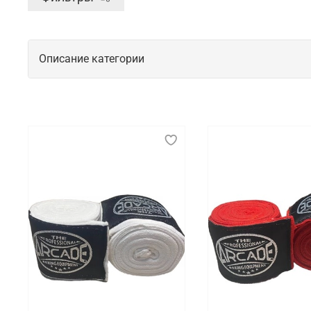
Описание категории
Защитные аксессуары для начинающи
Во время проведения спортивных тренировок или с
экипировки, которые эффективно закрывают собой 
Что мы предлагаем на выбор
Для наших покупателей мы подготовили целый ряд 
наличии представлены бинты, капы и защитные жи
Где заказать защиту для спорта с быс
В интернет-магазине Octagon Shop есть возможнос
перейти в каталог, чтобы самостоятельно ознаком