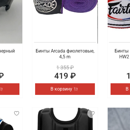
черный
Бинты Arcada фиолетовые,
Бинты 
4,5 m
HW2 
1 355 ₽
₽
419 ₽
В корзину
В