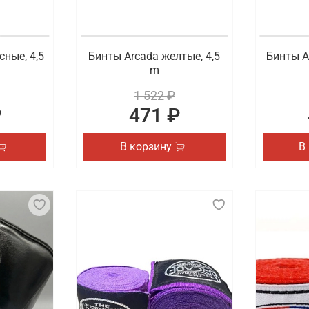
сные, 4,5
Бинты Arcada желтые, 4,5
Бинты A
m
1 522 ₽
₽
471 ₽
В корзину
В