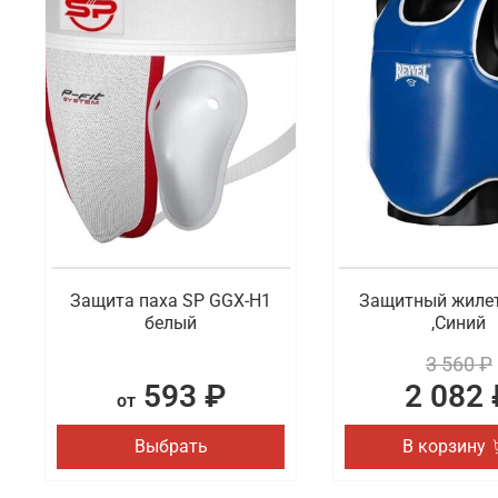
Защита паха SP GGX-H1
Защитный жилет
белый
,Синий
3 560 ₽
593 ₽
2 082 
от
Выбрать
В корзину