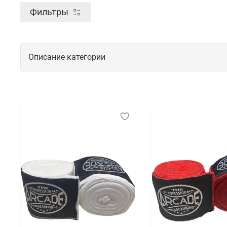
Фильтры
Описание категории
Защитные аксессуары для начинающи
Во время проведения спортивных тренировок или с
экипировки, которые эффективно закрывают собой 
Что мы предлагаем на выбор
Для наших покупателей мы подготовили целый ряд 
наличии представлены бинты, капы и защитные жи
Где заказать защиту для спорта с бы
В интернет-магазине Octagon Shop есть возможнос