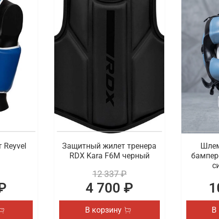
 Reyvel
Защитный жилет тренера
Шлем
RDX Kara F6M черный
бампер
с
12 337 ₽
₽
4 700 ₽
1
В корзину
В