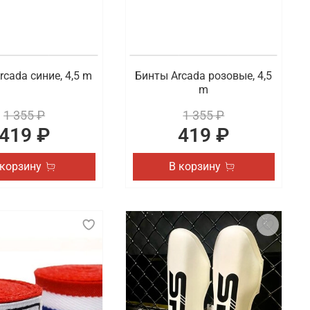
 быстрая доставка покупок по Нижнему Тагилу.
rcada синие, 4,5 m
Бинты Arcada розовые, 4,5
m
1 355 ₽
1 355 ₽
419 ₽
419 ₽
 корзину
В корзину