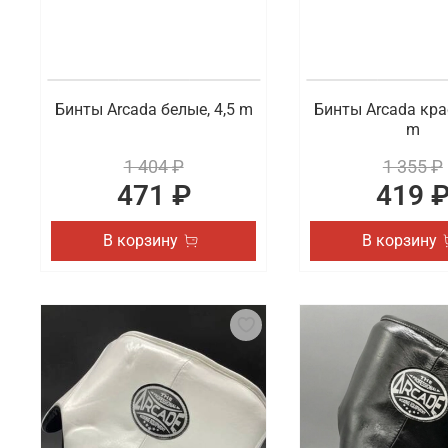
перейти в каталог, чтобы самостоятельно ознаком
Бинты Arcada белые, 4,5 m
Бинты Arcada кра
m
1 404 ₽
1 355 ₽
471 ₽
419 
В корзину
В корзину