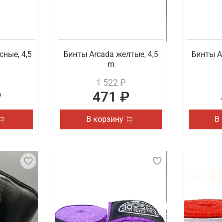
иться с доступными для заказа товарами. Осуществляется
сные, 4,5
Бинты Arcada желтые, 4,5
Бинты A
m
1 522 ₽
₽
471 ₽
В корзину
В