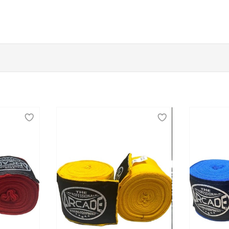
х и профессиональных спортсменов
оревнований важно позаботиться о собственной защите. В
наиболее уязвимые места на теле спортсмена. В этом и з
защитных аксессуаров. К ним относятся боксерские шлемы,
леты для корпуса.
строй доставкой по Нижнему Тагилу
ть по хорошей цене купить защиту для спортсмена на вре