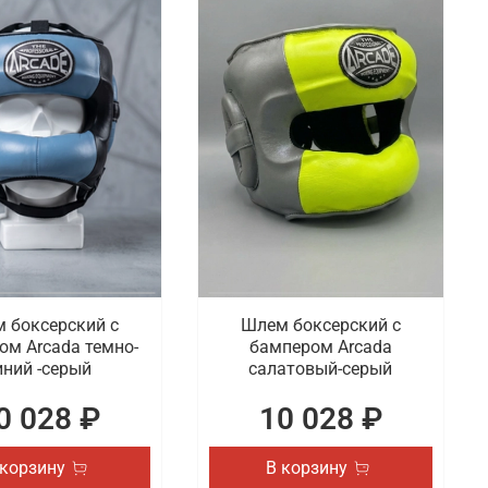
 боксерский с
Шлем боксерский с
ом Arcada темно-
бампером Arcada
иний -серый
салатовый-серый
0 028 ₽
10 028 ₽
 корзину
В корзину