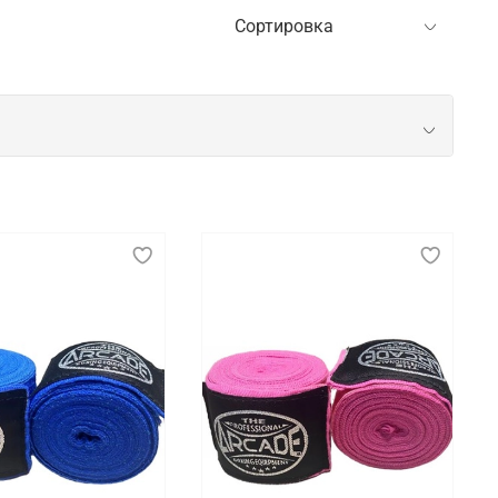
 данном случае речь идет об элементах
аключается их ключевая задача.
 защита для ног и паха, щитки и бандажи. Также в
мя тренировок и соревнований. Рекомендуем