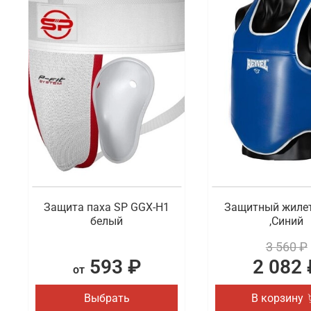
Защита паха SP GGX-H1
Защитный жилет
белый
,Синий
3 560 ₽
593 ₽
2 082 
от
Выбрать
В корзину