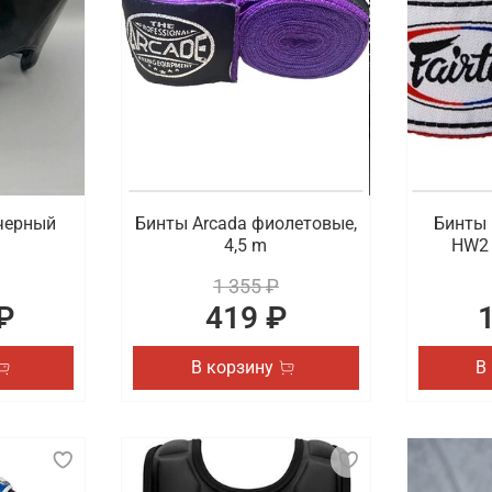
черный
Бинты Arcada фиолетовые,
Бинты 
4,5 m
HW2 
1 355 ₽
₽
419 ₽
В корзину
В