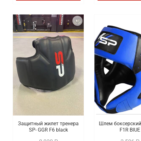
Защитный жилет тренера
Шлем боксерский
SP- GGR F6 black
F1R BlUE