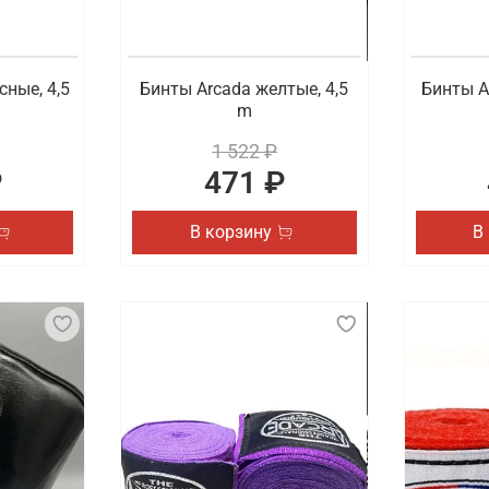
сные, 4,5
Бинты Arcada желтые, 4,5
Бинты A
m
1 522 ₽
₽
471 ₽
В корзину
В