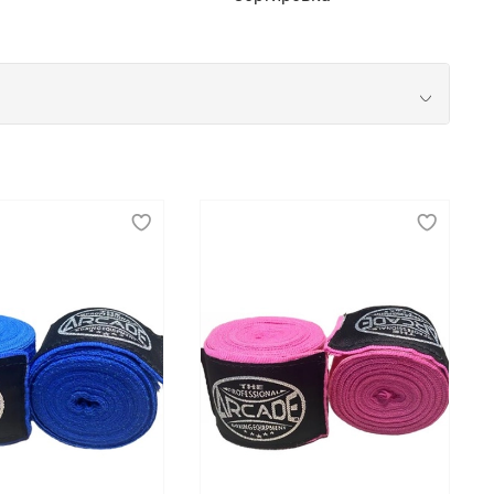
 данном случае речь идет об элементах
аключается их ключевая задача.
 защита для ног и паха, щитки и бандажи. Также в
мя тренировок и соревнований. Рекомендуем
 быстрая доставка покупок по Нижнекамску.