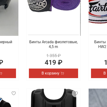
черный
Бинты Arcada фиолетовые,
Бинты 
4,5 m
HW2 
1 355 ₽
₽
419 ₽
В корзину
В