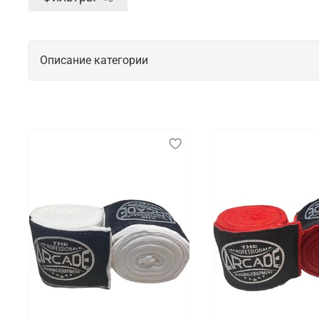
Описание категории
Защитные аксессуары для начинающи
Во время проведения спортивных тренировок или с
экипировки, которые эффективно закрывают собой 
Что мы предлагаем на выбор
Для наших покупателей мы подготовили целый ряд 
наличии представлены бинты, капы и защитные жи
Где заказать защиту для спорта с бы
В интернет-магазине Octagon Shop есть возможнос
перейти в каталог, чтобы самостоятельно ознаком