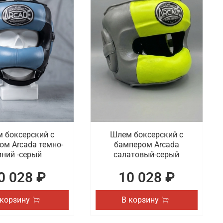
 боксерский с
Шлем боксерский с
ом Arcada темно-
бампером Arcada
иний -серый
салатовый-серый
0 028 ₽
10 028 ₽
 корзину
В корзину