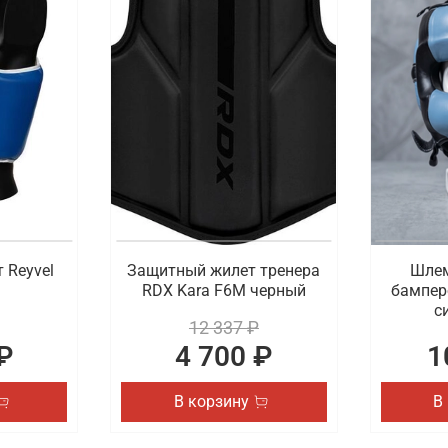
 Reyvel
Защитный жилет тренера
Шлем
RDX Kara F6M черный
бампер
с
12 337 ₽
₽
4 700 ₽
1
В корзину
В