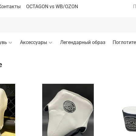
Контакты
OCTAGON vs WB/OZON
П
увь
Аксессуары
Легендарный образ
Поглотите
е