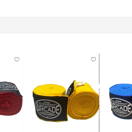
х и профессиональных спортсменов
оревнований важно позаботиться о собственной защите. В
наиболее уязвимые места на теле спортсмена. В этом и з
защитных аксессуаров. К ним относятся боксерские шлемы,
леты для корпуса.
строй доставкой по Нижнекамску
ть по хорошей цене купить защиту для спортсмена на вре
иться с доступными для заказа товарами. Осуществляется