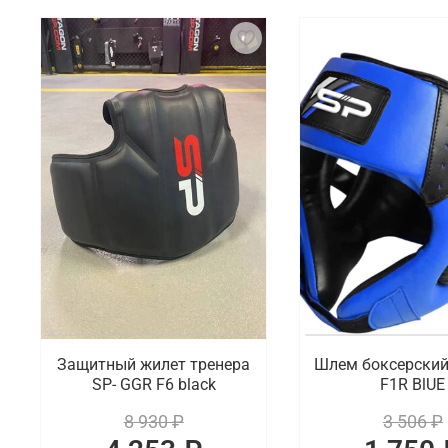
Защитный жилет тренера
Шлем боксерский
SP- GGR F6 black
F1R BlUE
8 930 ₽
3 506 ₽