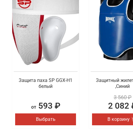
Защита паха SP GGX-H1
Защитный жилет
белый
,Синий
3 560 ₽
593 ₽
2 082 
от
Выбрать
В корзину