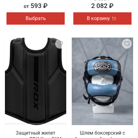
593 ₽
2 082 ₽
от
Выбрать
В корзину
Защитный жилет
Шлем боксерский с