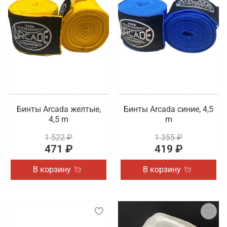
Рекомендуем перейти в каталог, чтобы
самостоятельно ознакомиться с доступными для
заказа товарами. Осуществляется быстрая
доставка покупок по Мурманску.
Бинты Arcada желтые,
Бинты Arcada синие, 4,5
4,5 m
m
1 522 ₽
1 355 ₽
471 ₽
419 ₽
В корзину
В корзину