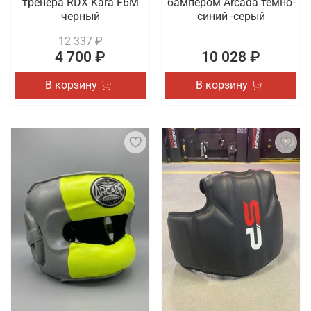
тренера RDX Kara F6M
бампером Arcada темно-
черный
синий -серый
12 337 ₽
4 700 ₽
10 028 ₽
В корзину
В корзину