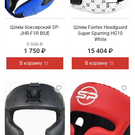
Шлем боксерский SP-
Шлем Fairtex Headguard
JHR-F1R BlUE
Super Sparring HG10
White
3 506 ₽
1 750 ₽
15 404 ₽
В корзину
В корзину