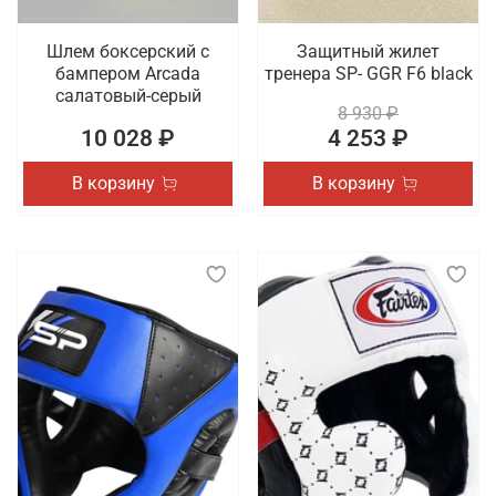
Шлем боксерский с
Защитный жилет
бампером Arcada
тренера SP- GGR F6 black
салатовый-серый
8 930 ₽
10 028 ₽
4 253 ₽
В корзину
В корзину