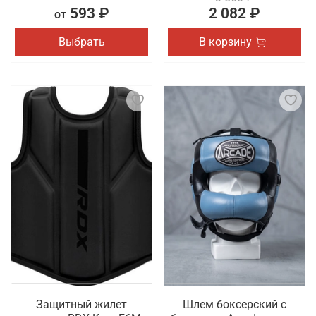
593 ₽
2 082 ₽
от
Выбрать
В корзину
Защитный жилет
Шлем боксерский с