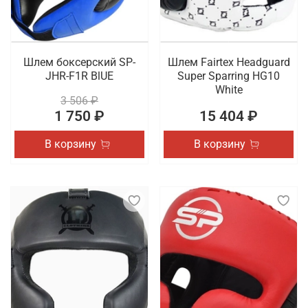
Шлем боксерский SP-
Шлем Fairtex Headguard
JHR-F1R BlUE
Super Sparring HG10
White
3 506 ₽
1 750 ₽
15 404 ₽
В корзину
В корзину