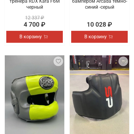
тренера RDX Kara F6M
бампером Arcada темно-
черный
синий -серый
12 337 ₽
4 700 ₽
10 028 ₽
В корзину
В корзину