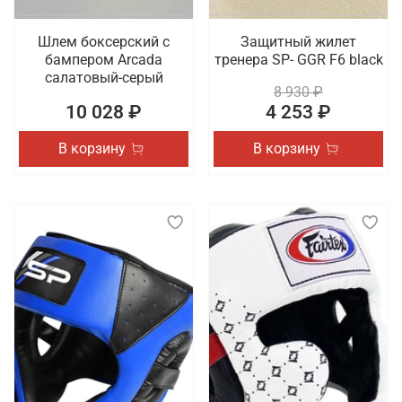
Шлем боксерский с
Защитный жилет
бампером Arcada
тренера SP- GGR F6 black
салатовый-серый
8 930 ₽
10 028 ₽
4 253 ₽
В корзину
В корзину