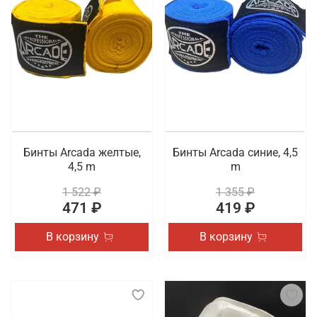
Рекомендуем перейти в каталог, чтобы
самостоятельно ознакомиться с доступными для
заказа товарами. Осуществляется быстрая
доставка покупок по Чите.
Бинты Arcada желтые,
Бинты Arcada синие, 4,5
4,5 m
m
1 522 ₽
1 355 ₽
471 ₽
419 ₽
В корзину
В корзину