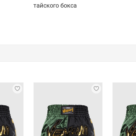
тайского бокса
представленные брендом Bad Boy
 стильным и функциональным дополнением спортивной од
товлены из высококачественных материалов, которые выд
для спорта
лговечностью, способностью выдерживать многократные с
ствуют лучшей вентиляции благодаря специальным вставк