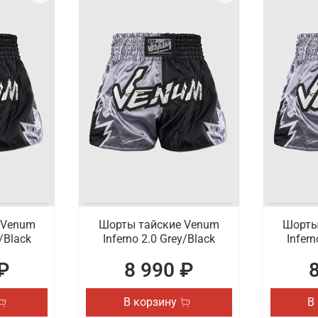
 Venum
Шорты тайские Venum
Шорты
y/Black
Inferno 2.0 Grey/Black
Infern
₽
8 990 ₽
В корзину
В