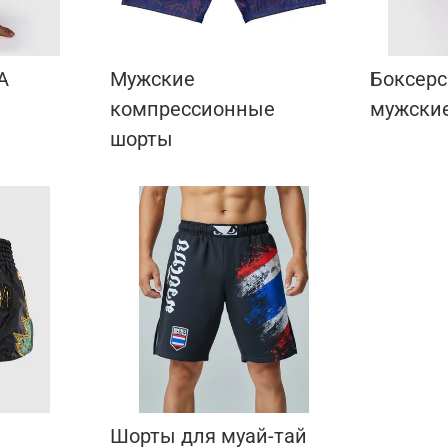
А
Мужские
Боксерс
компрессионные
мужски
шорты
Шорты для муай-тай