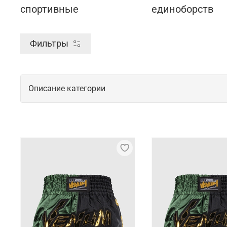
спортивные
единоборств
Фильтры
Описание категории
Современные тренировочные шорты, 
Тренировочные шорты от фирмы Bad Boy являются
фитнесом, бегом или кроссфитом, например. Изго
тренировках.
Характерные особенности коллекции 
Шорты Bad Boy выделяются своей прочностью и до
выбором для регулярных тренировок. Они способ