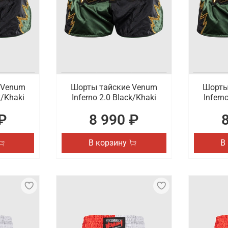
 с быстрой доставкой
жно в интернет-магазине Octagon Shop. Мы специализиру
прочным пошивом. Доставляем оформленные онлайн заказы
 Venum
Шорты тайские Venum
Шорты
k/Khaki
Inferno 2.0 Black/Khaki
Infern
₽
8 990 ₽
В корзину
В