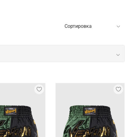
ежды. Они предназначены для активных занятий
ерживают активные нагрузки при интенсивных
тирки без потери формы. Это делает их отличным
ам, помогают поддерживать оптимальную