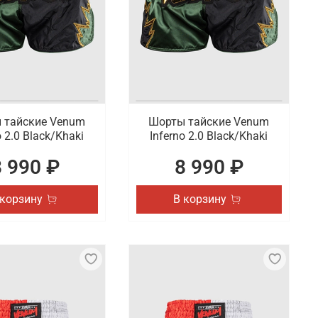
емся на продаже качественной спортивной одежды,
 по России.
 тайские Venum
Шорты тайские Venum
o 2.0 Black/Khaki
Inferno 2.0 Black/Khaki
8 990 ₽
8 990 ₽
 корзину
В корзину