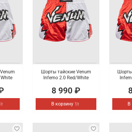
 Venum
Шорты тайские Venum
Шорты
/White
Inferno 2.0 Red/White
Infer
₽
8 990 ₽
В корзину
В