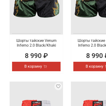
температуру тела и снижают риск перегрева.
Продажа тренировочных шорт Bad Boy
Купить тренировочные шорты от бренда Bad Boy мо
которая отличается оригинальными дизайнами и 
Шорты тайские Venum
Шорты тайские
Inferno 2.0 Black/Khaki
Inferno 2.0 Blac
8 990 ₽
8 990 
В корзину
В корзину