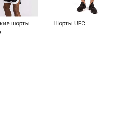
кие шорты
Шорты UFC
е