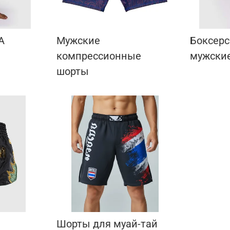
А
Мужские
Боксерс
компрессионные
мужски
шорты
Шорты для муай-тай