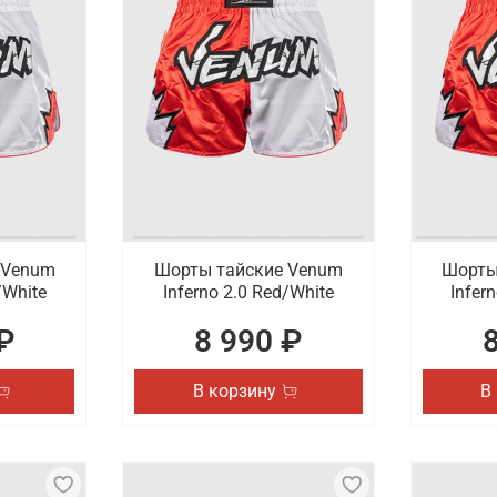
 Venum
Шорты тайские Venum
Шорты
/White
Inferno 2.0 Red/White
Infer
₽
8 990 ₽
В корзину
В