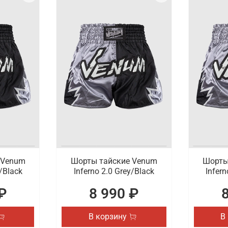
 Venum
Шорты тайские Venum
Шорты
y/Black
Inferno 2.0 Grey/Black
Infern
₽
8 990 ₽
В корзину
В