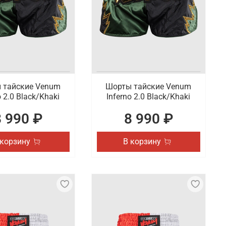
менте представлены актуальные товары для спорта,
ки по России.
 тайские Venum
Шорты тайские Venum
o 2.0 Black/Khaki
Inferno 2.0 Black/Khaki
8 990 ₽
8 990 ₽
 корзину
В корзину