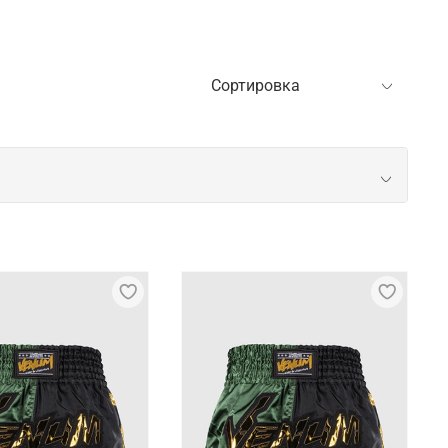
 подходят для бойцов с любым уровнем
аги, а это предотвращает дискомфорт во время
ы. Iamfighter уделяет внимание деталям при
движений в партере и помогают сохранять