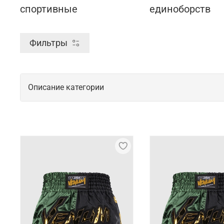
спортивные
единоборств
Фильтры
Описание категории
Профессиональные шорты для занятий
Шорты для MMA Iamfighter выделяются своим агре
подготовки. Оригинальные модели являются мягки
активного потоотделения.
Характерные особенности коллекции 
Брендовые шорты для спорта легкие и компактные, 
разработке каждой коллекции, тщательно прораба