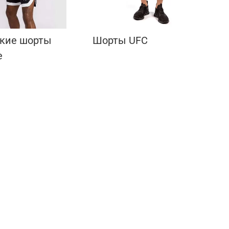
кие шорты
Шорты UFC
е