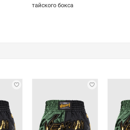
тайского бокса
 MMA от бренда Iamfighter
ссивным дизайном и высоким качеством материалов. Они
ми на ощупь и демонстрируют хорошую впитываемость вл
для спорта
поэтому их легко упаковывать для путешествий на турнир
тывается каждая особенность. Такие шорты не сковывают 