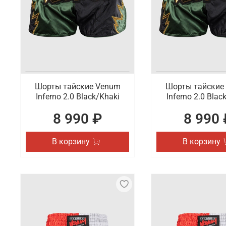
концентрацию во время боя. Данный подход делае
Продажа шорт для MMA Iamfighter с б
Купить шорты для MMA от известного бренда Iamfig
которые могут заинтересовать как новичков, так 
Шорты тайские Venum
Шорты тайские
Inferno 2.0 Black/Khaki
Inferno 2.0 Blac
8 990 ₽
8 990 
В корзину
В корзину