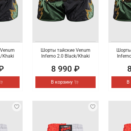
т их фаворитом среди поклонников MMA.
ыстрой доставкой
hter можно в интернет-магазине Octagon Shop. В ассорти
и профессионалов. Доставляем оформленные на сайте покуп
 Venum
Шорты тайские Venum
Шорты
k/Khaki
Inferno 2.0 Black/Khaki
Infern
₽
8 990 ₽
В корзину
В