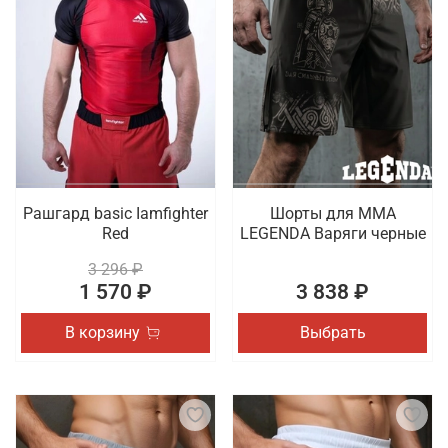
Рашгард basic Iamfighter
Шорты для MMA
Red
LEGENDA Варяги черные
3 296 ₽
1 570 ₽
3 838 ₽
В корзину
Выбрать