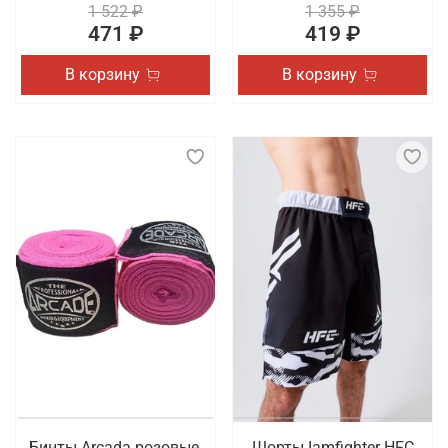
1 522 ₽
1 355 ₽
471 ₽
419 ₽
В корзину
В корзину
Бинты Arcada розовые,
Шорты Iamfighter HFC