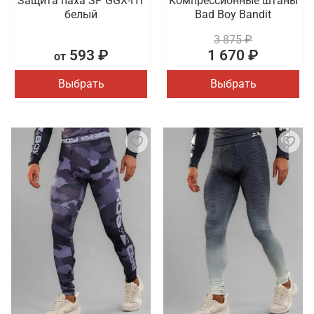
Защита паха SP GGX-H1
Компрессионные штаны
белый
Bad Boy Bandit
3 875 ₽
593 ₽
1 670 ₽
от
Выбрать
Выбрать