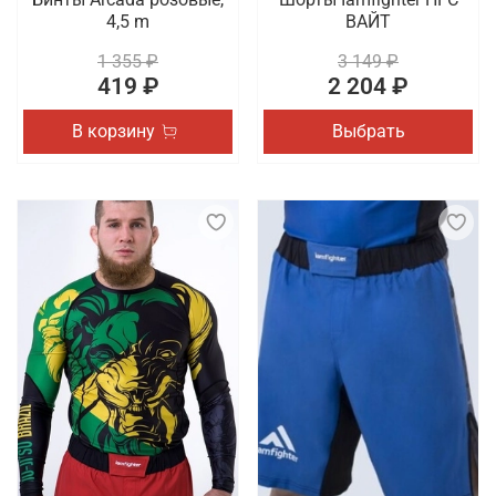
4,5 m
ВАЙТ
1 355 ₽
3 149 ₽
419 ₽
2 204 ₽
В корзину
Выбрать