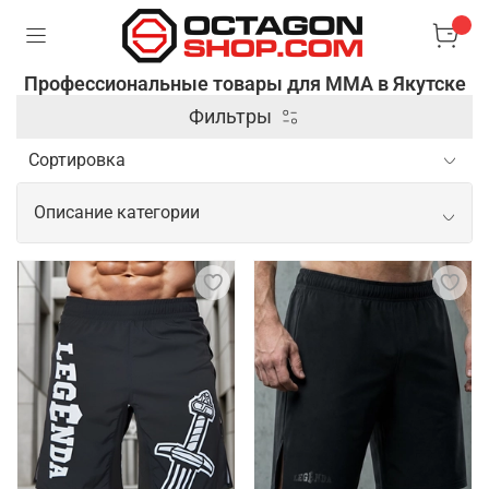
Профессиональные товары для ММА в Якутске
Фильтры
Описание категории
Профессиональные товары для ММА
Спортивные товары для ММА включают широкий
спектр экипировки и аксессуаров,
предназначенных для обеспечения безопасности и
повышения эффективности тренировок и боев. В
этом заключается их основная задача. Кроме
защитной экипировки, профессиональные товары
для ММА включают одежду из современных
материалов, которые способны отводить влагу и