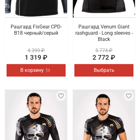
Рашгард FixGear CPD-
Рашгард Venum Giant
B18 черный/серый
rashguard - Long sleeves -
Black
4 399 ₽
5 774 ₽
1 319 ₽
2 772 ₽
В корзину
Выбрать