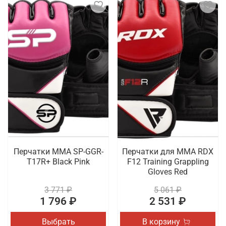
Перчатки MMA SP-GGR-
Перчатки для MMA RDX
T17R+ Black Pink
F12 Training Grappling
Gloves Red
3 771 ₽
5 061 ₽
1 796 ₽
2 531 ₽
Выбрать
В корзину