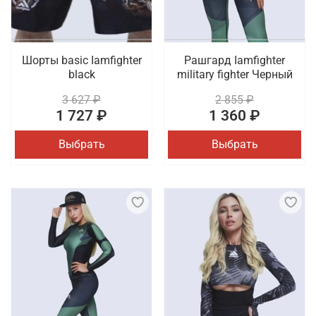
Шорты basic Iamfighter
Рашгард Iamfighter
black
military fighter Черный
3 627 ₽
2 855 ₽
1 727 ₽
1 360 ₽
Выбрать
Выбрать