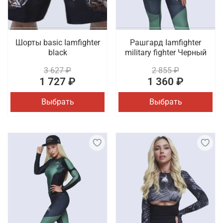
Шорты basic Iamfighter
Рашгард Iamfighter
black
military fighter Черный
3 627 ₽
2 855 ₽
1 727 ₽
1 360 ₽
Выбрать
Выбрать