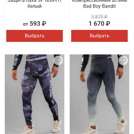
Защита паха SP GGX-H1
Компрессионные штаны
белый
Bad Boy Bandit
3 875 ₽
593 ₽
1 670 ₽
от
Выбрать
Выбрать