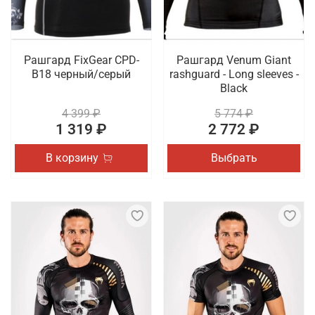
Рашгард FixGear CPD-
Рашгард Venum Giant
B18 черный/серый
rashguard - Long sleeves -
Black
4 399 ₽
5 774 ₽
1 319 ₽
2 772 ₽
В корзину
Выбрать