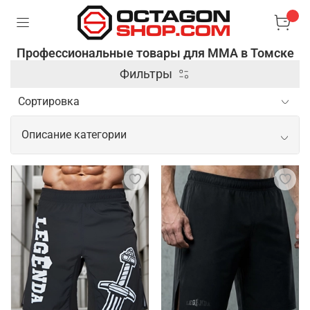
Профессиональные товары для ММА в Томске
Фильтры
Описание категории
Профессиональные товары для ММА
Спортивные товары для ММА включают широкий
спектр экипировки и аксессуаров,
предназначенных для обеспечения безопасности и
повышения эффективности тренировок и боев. В
этом заключается их основная задача. Кроме
защитной экипировки, профессиональные товары
для ММА включают одежду из современных
материалов, которые способны отводить влагу и