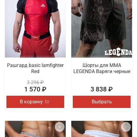
Рашгард basic Iamfighter
Шорты для MMA
Red
LEGENDA Варяги черные
3 296 ₽
1 570 ₽
3 838 ₽
В корзину
Выбрать