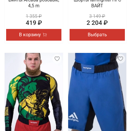
4,5 m
ВАЙТ
1 355 ₽
3 149 ₽
419 ₽
2 204 ₽
В корзину
Выбрать