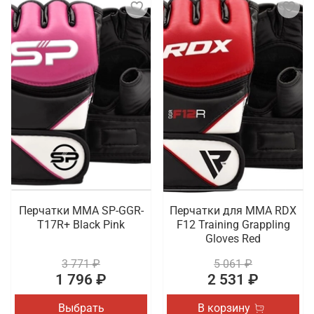
Перчатки MMA SP-GGR-
Перчатки для MMA RDX
T17R+ Black Pink
F12 Training Grappling
Gloves Red
3 771 ₽
5 061 ₽
1 796 ₽
2 531 ₽
Выбрать
В корзину