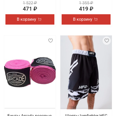
1 522 ₽
1 355 ₽
471 ₽
419 ₽
В корзину
В корзину
Бинты Arcada розовые,
Шорты Iamfighter HFC