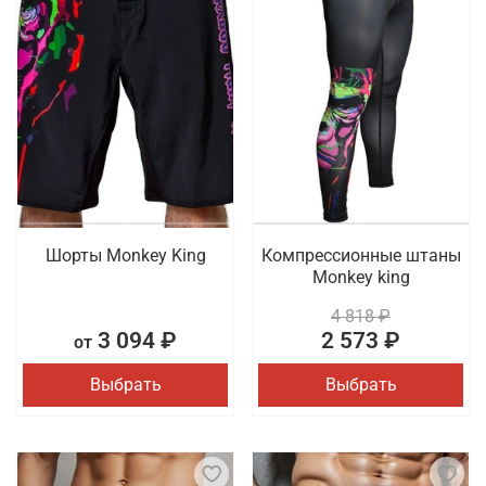
Шорты Monkey King
Компрессионные штаны
Monkey king
4 818 ₽
3 094 ₽
2 573 ₽
от
Выбрать
Выбрать