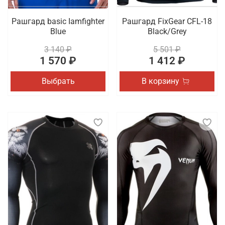
Рашгард basic Iamfighter
Рашгард FixGear CFL-18
Blue
Black/Grey
3 140 ₽
5 501 ₽
1 570 ₽
1 412 ₽
Выбрать
В корзину