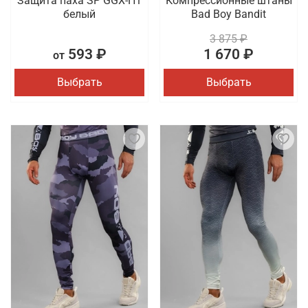
Защита паха SP GGX-H1
Компрессионные штаны
белый
Bad Boy Bandit
3 875 ₽
593 ₽
1 670 ₽
от
Выбрать
Выбрать