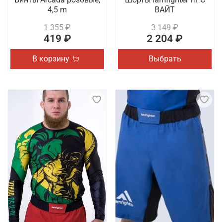
4,5 m
ВАЙТ
1 355 ₽
3 149 ₽
419 ₽
2 204 ₽
В корзину
Выбрать