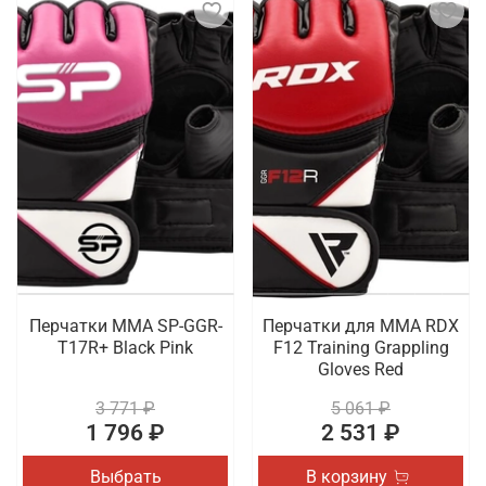
Перчатки MMA SP-GGR-
Перчатки для MMA RDX
T17R+ Black Pink
F12 Training Grappling
Gloves Red
3 771 ₽
5 061 ₽
1 796 ₽
2 531 ₽
Выбрать
В корзину