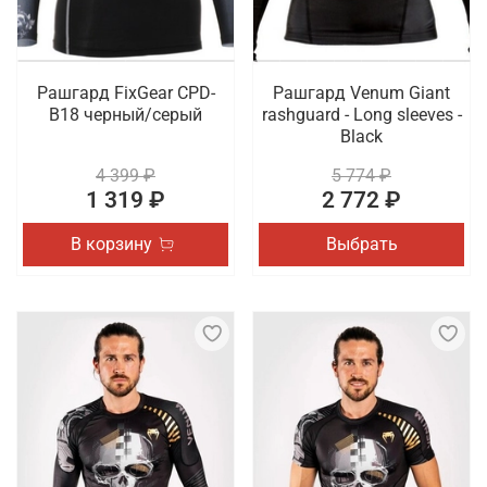
Рашгард FixGear CPD-
Рашгард Venum Giant
B18 черный/серый
rashguard - Long sleeves -
Black
4 399 ₽
5 774 ₽
1 319 ₽
2 772 ₽
В корзину
Выбрать