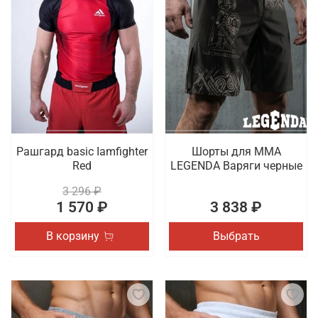
Рашгард basic Iamfighter
Шорты для MMA
Red
LEGENDA Варяги черные
3 296 ₽
1 570 ₽
3 838 ₽
В корзину
Выбрать