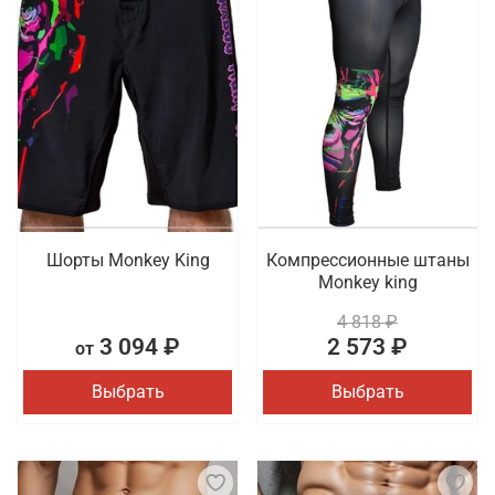
Шорты Monkey King
Компрессионные штаны
Monkey king
4 818 ₽
3 094 ₽
2 573 ₽
от
Выбрать
Выбрать