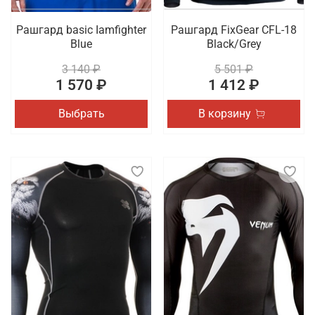
Рашгард basic Iamfighter
Рашгард FixGear CFL-18
Blue
Black/Grey
3 140 ₽
5 501 ₽
1 570 ₽
1 412 ₽
Выбрать
В корзину