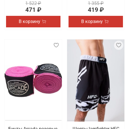
1 522 ₽
1 355 ₽
471 ₽
419 ₽
В корзину
В корзину
Бинты Arcada розовые,
Шорты Iamfighter HFC