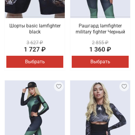
Шорты basic Iamfighter
Рашгард Iamfighter
black
military fighter Черный
3 627 ₽
2 855 ₽
1 727 ₽
1 360 ₽
Выбрать
Выбрать