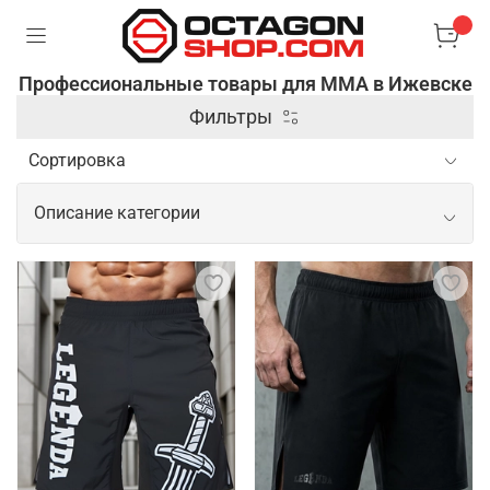
Профессиональные товары для ММА в Ижевске
Фильтры
Описание категории
Профессиональные товары для ММА
Спортивные товары для ММА включают широкий
спектр экипировки и аксессуаров,
предназначенных для обеспечения безопасности и
повышения эффективности тренировок и боев. В
этом заключается их основная задача. Кроме
защитной экипировки, профессиональные товары
для ММА включают одежду из современных
материалов, которые способны отводить влагу и