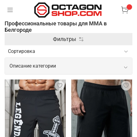
Профессиональные товары для ММА в
Белгороде
Фильтры
Описание категории
Профессиональные товары для ММА
Спортивные товары для ММА включают широкий
спектр экипировки и аксессуаров,
предназначенных для обеспечения безопасности и
повышения эффективности тренировок и боев. В
этом заключается их основная задача. Кроме
защитной экипировки, профессиональные товары
для ММА включают одежду из современных