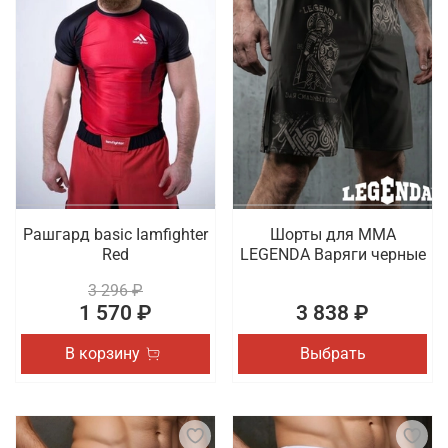
Рашгард basic Iamfighter
Шорты для MMA
Red
LEGENDA Варяги черные
3 296 ₽
1 570 ₽
3 838 ₽
В корзину
Выбрать