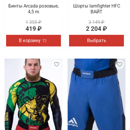
Бинты Arcada розовые,
Шорты Iamfighter HFC
4,5 m
ВАЙТ
1 355 ₽
3 149 ₽
419 ₽
2 204 ₽
В корзину
Выбрать