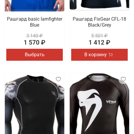
Рашгард basic Iamfighter
Рашгард FixGear CFL-18
Blue
Black/Grey
3 140 ₽
5 501 ₽
1 570 ₽
1 412 ₽
Выбрать
В корзину