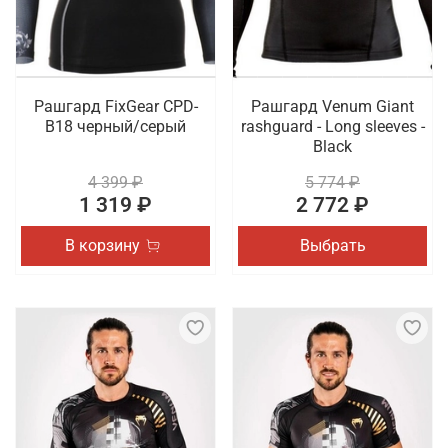
Рашгард FixGear CPD-
Рашгард Venum Giant
B18 черный/серый
rashguard - Long sleeves -
Black
4 399 ₽
5 774 ₽
1 319 ₽
2 772 ₽
В корзину
Выбрать