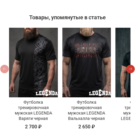
Товары, упомянутые в статье
Футболка
Футболка
Фу
тренировочная
тренировочная
трен
мужская LEGENDA
мужская LEGENDA
мужс
Варяги черная
Вальхалла черная
LEGEN
к
2 700 ₽
2 650 ₽
2