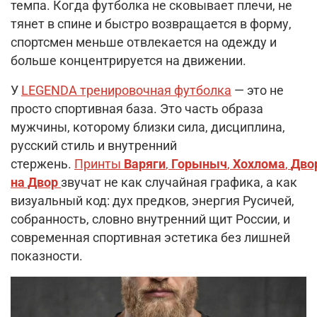
темпа. Когда футболка не сковывает плечи, не
тянет в спине и быстро возвращается в форму,
спортсмен меньше отвлекается на одежду и
больше концентрируется на движении.
У
LEGENDA тренировочная футболка
— это не
просто спортивная база. Это часть образа
мужчины, которому близки сила, дисциплина,
русский стиль и внутренний
стержень.
Принты
Варяги
,
Горыныч
,
Хохлома
,
Дво
на Двор
звучат не как случайная графика, а как
визуальный код: дух предков, энергия Русичей,
собранность, словно внутренний щит России, и
современная спортивная эстетика без лишней
показности.