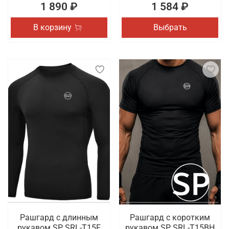
1 890 ₽
1 584 ₽
В корзину
Выбрать
Рашгард с длинным
Рашгард с коротким
рукавом SP SRL-T15F
рукавом SP SRL-T15BH