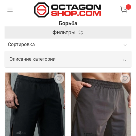
Борьба
Фильтры
Описание категории
Профессиональные товары для
борьбы
В борьбе основным элементом экипировки
являются борцовки. Это легкая и прочная обувь,
обеспечивающая хорошее сцепление с покрытием
и поддержку стопы. Также важна спортивная
форма, которая плотно облегает тело и не мешает
движениям. Для защиты спортсменов