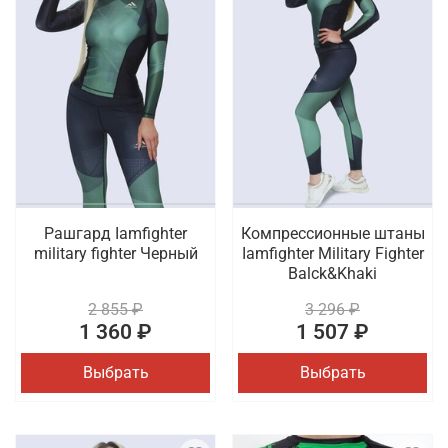
Рашгард Iamfighter
Компрессионные штаны
military fighter Черный
Iamfighter Military Fighter
Balck&Khaki
2 855 ₽
3 296 ₽
1 360 ₽
1 507 ₽
Выбрать
Выбрать