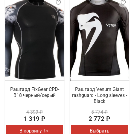
Рашгард FixGear CPD-
Рашгард Venum Giant
B18 черный/серый
rashguard - Long sleeves -
Black
4 399 ₽
5 774 ₽
1 319 ₽
2 772 ₽
В корзину
Выбрать