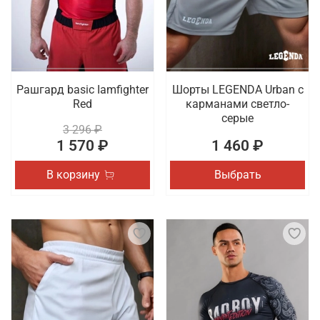
Рашгард basic Iamfighter
Шорты LEGENDA Urban c
Red
карманами светло-
серые
3 296 ₽
1 570 ₽
1 460 ₽
В корзину
Выбрать