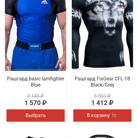
Рашгард basic Iamfighter
Рашгард FixGear CFL-18
Blue
Black/Grey
3 140 ₽
5 501 ₽
1 570 ₽
1 412 ₽
Выбрать
В корзину