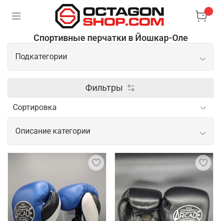
Спортивные перчатки в Йошкар-Оле
Подкатегории
Боксерские перчатки
Фильтры
Перчатки для ММА
Описание категории
Снарядные перчатки
Спортивные перчатки для активных
тренировок и соревнований
Перчатки для тренировок играют важную роль в
обеспечении комфорта и безопасности
спортсмена. Они защищают руки от мозолей,