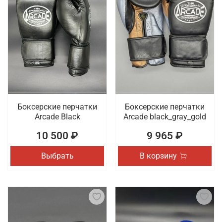
В интернет-магазине Octagon Shop можно купить
спортивные перчатки высокого качества из
натуральной кожи или кожзама. Предлагаем
женские, мужские и унисекс модели,
декорированные оригинальными принтами.
Доставка покупок осуществляется по Йошкар-Оле.
Боксерские перчатки
Боксерские перчатки
Arcade Black
Arcade black_gray_gold
10 500 ₽
9 965 ₽
Выбрать
В корзину