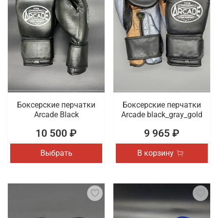
В интернет-магазине Octagon Shop можно купить
спортивные перчатки высокого качества из
натуральной кожи или кожзама. Предлагаем
женские, мужские и унисекс модели,
декорированные оригинальными принтами.
Доставка покупок осуществляется по Якутску.
Боксерские перчатки
Боксерские перчатки
Arcade Black
Arcade black_gray_gold
10 500 ₽
9 965 ₽
Выбрать
В корзину