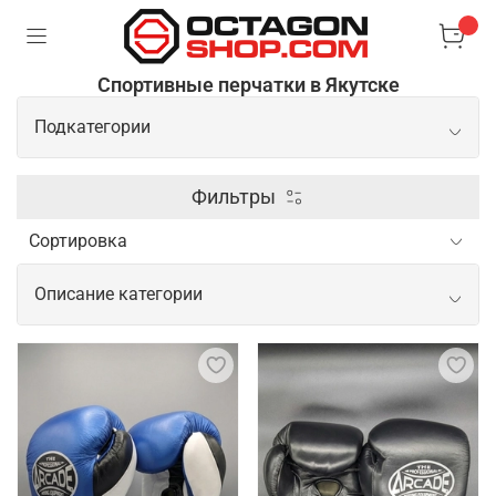
Спортивные перчатки в Якутске
Подкатегории
Боксерские перчатки
Фильтры
Перчатки для ММА
Описание категории
Снарядные перчатки
Спортивные перчатки для активных
тренировок и соревнований
Перчатки для тренировок играют важную роль в
обеспечении комфорта и безопасности
спортсмена. Они защищают руки от мозолей,