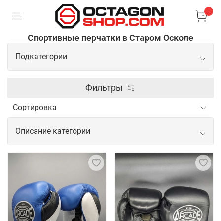
Спортивные перчатки в Старом Осколе
Подкатегории
Боксерские перчатки
Фильтры
Перчатки для ММА
Описание категории
Снарядные перчатки
Спортивные перчатки для активных
тренировок и соревнований
Перчатки для тренировок играют важную роль в
обеспечении комфорта и безопасности
спортсмена. Они защищают руки от мозолей,