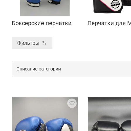
Боксерские перчатки
Перчатки для 
Фильтры
Описание категории
Спортивные перчатки для активных т
Перчатки для тренировок играют важную роль в об
также обеспечивают хороший захват снарядов, в р
изготавливаются из прочных и дышащих материало
Что мы предлагаем на выбор