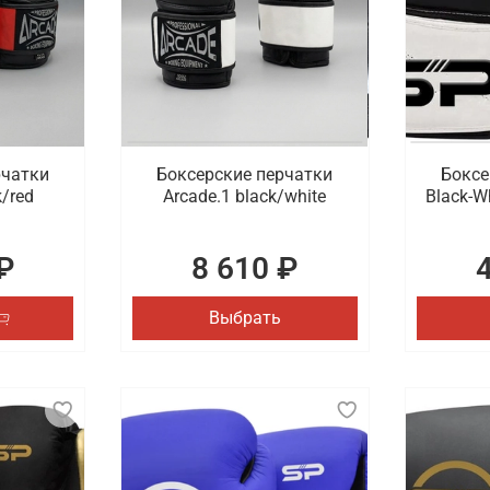
рчатки
Боксерские перчатки
Боксе
k/red
Arcade.1 black/white
Black-W
₽
8 610 ₽
Выбрать