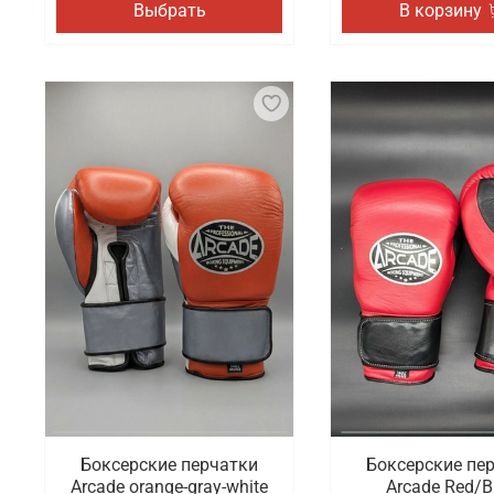
Выбрать
В корзину
Боксерские перчатки
Боксерские пе
Arcade orange-gray-white
Arcade Red/B