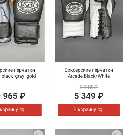
ов, занимающихся разными дисциплинами. Готовы
ки в ассортименте.
жи или кожзама. Предлагаем женские, мужские и
рские перчатки
Боксерские перчатки
 black_gray_gold
Arcade Black/White
8 915 ₽
9 965 ₽
5 349 ₽
 корзину
В корзину