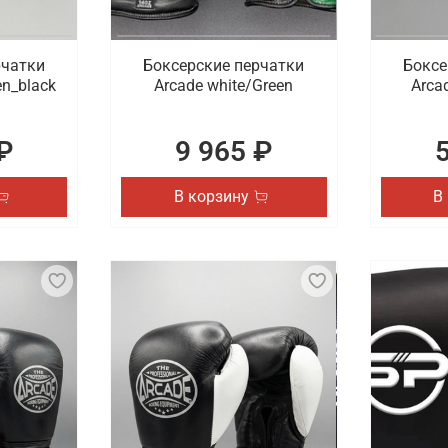
рчатки
Боксерские перчатки
Боксе
en_black
Arcade white/Green
Arcad
₽
9 965 ₽
В корзину
В