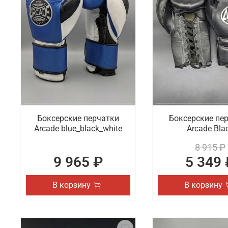
В каталоге доступны на выбор разные модели пер
предложить защитную экипировку для бокса, ММА,
Где заказать перчатки для спорта с б
В интернет-магазине Octagon Shop можно купить с
унисекс модели, декорированные оригинальными п
Боксерские перчатки
Боксерские пе
Arcade blue_black_white
Arcade Bla
8 915 ₽
9 965 ₽
5 349 
В корзину
В корзину