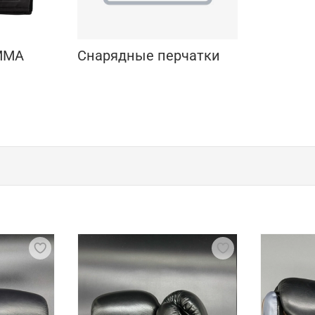
ММА
Снарядные перчатки
ренировок и соревнований
еспечении комфорта и безопасности спортсмена. Они защищ
езультате чего снижается риск травм и повышается эффек
в, что позволяет рукам оставаться сухими и предотвращ