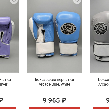
рчатки
Боксерские перчатки
Боксе
ilver
Arcade Blue/white
Arcad
₽
9 965 ₽