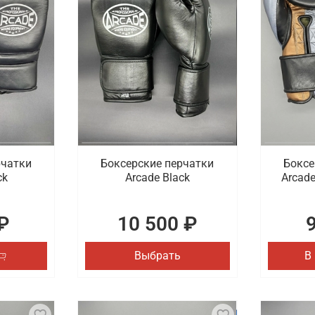
чаток, которые являются востребованными для спортсмен
 а также снарядные модели. Представлены разные расцвет
ыстрой доставкой по Омску
портивные перчатки высокого качества из натуральной ко
ринтами. Доставка покупок осуществляется по Омску.
рчатки
Боксерские перчатки
Боксе
ck
Arcade Black
Arcade
₽
10 500 ₽
Выбрать
В