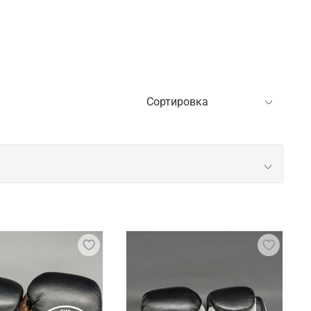
ают руки от мозолей, порезов и натираний, а
тивность занятий. Перчатки обычно
ает скольжение.