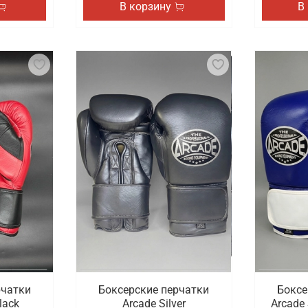
В корзину
В
рчатки
Боксерские перчатки
Боксе
lack
Arcade Silver
Arcade 