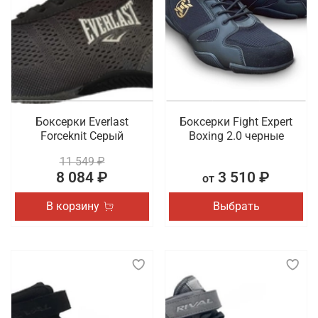
особенно требуется пара с хорошей амортизацией
и стабильной подошвой, которая помогает
предотвратить травмы и обеспечивает
правильное распределение нагрузки на стопу.
Такая обувь должна быть удобной, легкой и
достаточно универсальной, чтобы подходить для
разных видов физической активности.
Боксерки Everlast
Боксерки Fight Expert
Что мы предлагаем на выбор
Forceknit Серый
Boxing 2.0 черные
11 549 ₽
Обувь имеет такое же повышенное значение в
8 084 ₽
3 510 ₽
от
образе спортсмена, как и одежда. Для создания
комфортных условий во время тренировки или
В корзину
Выбрать
соревнования важно выбрать для себя идеальную
пару. Мы хотим предложить боксерки и борцовки,
представленные в разных дизайнах и расцветках.
Также в наличии сланцы и шлепки из коллекций
спортивных брендов.
Где заказать профессиональную