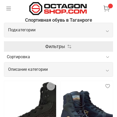
Спортивная обувь в Таганроге
Подкатегории
Боксерки
Фильтры
Борцовки
Описание категории
Сланцы/шлепки
Спортивная обувь для начинающих и
профессиональных спортсменов
Спортивная обувь для спортсменов важна для
обеспечения комфорта, поддержки и безопасности
во время тренировок и соревнований. Новичкам