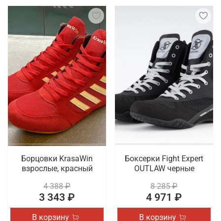
Борцовки KrasaWin
Боксерки Fight Expert
взрослые, красный
OUTLAW черные
4 388 ₽
8 285 ₽
3 343 ₽
4 971 ₽
В корзину
В корзину