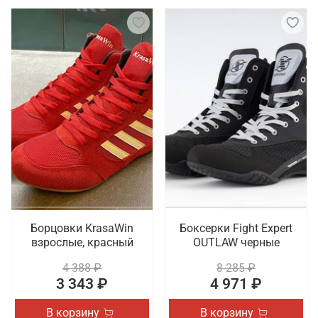
Борцовки KrasaWin
Боксерки Fight Expert
взрослые, красный
OUTLAW черные
4 388 ₽
8 285 ₽
3 343 ₽
4 971 ₽
В корзину
В корзину