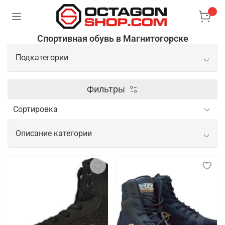
Спортивная обувь в Магнитогорске
Подкатегории
Боксерки
Фильтры
Борцовки
Описание категории
Сланцы/шлепки
Спортивная обувь для начинающих и
профессиональных спортсменов
Спортивная обувь для спортсменов важна для
обеспечения комфорта, поддержки и безопасности
во время тренировок и соревнований. Новичкам