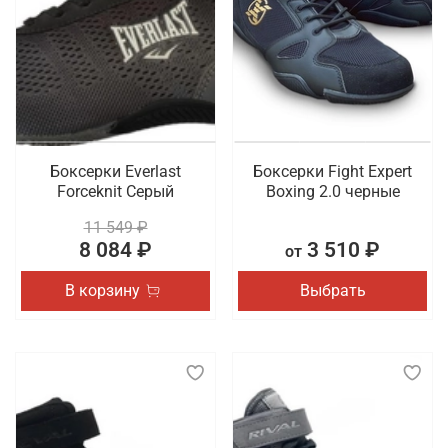
особенно требуется пара с хорошей амортизацией
и стабильной подошвой, которая помогает
предотвратить травмы и обеспечивает
правильное распределение нагрузки на стопу.
Такая обувь должна быть удобной, легкой и
достаточно универсальной, чтобы подходить для
разных видов физической активности.
Боксерки Everlast
Боксерки Fight Expert
Что мы предлагаем на выбор
Forceknit Серый
Boxing 2.0 черные
11 549 ₽
Обувь имеет такое же повышенное значение в
8 084 ₽
3 510 ₽
от
образе спортсмена, как и одежда. Для создания
комфортных условий во время тренировки или
В корзину
Выбрать
соревнования важно выбрать для себя идеальную
пару. Мы хотим предложить боксерки и борцовки,
представленные в разных дизайнах и расцветках.
Также в наличии сланцы и шлепки из коллекций
спортивных брендов.
Где заказать профессиональную